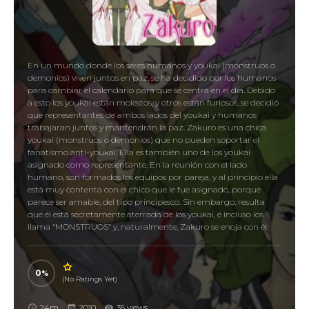
En un mundo donde los seres humanos y youkai (monstruos o
demonios) viven juntos en paz, se ha decidido por los humanos
para cambiar el calendario para que se centra en el día. Debido
a esto los youkai están molestos, y otros están furiosos, se decidió
que representantes de ambos lados del youkai y humanos
trabajaran juntos y mantendrán la paz. Zakuro es una chica
youkai (monstruos o demonios) que no pueden soportar el
fanatismo anti-youkai. Ella es también uno de los youkai
asignado como representante. En la reunión con el lado
humano, son formados los equipos por pareja, y al principio ella
está muy contenta con el chico que le fue asignado, porque
parece ser amable, del tipo principesco. Sin embargo, resulta
que él está secretamente aterrada de los youkai, e incluso los
llama “MONSTRUOS” y, naturalmente, Zakuro se enoja con él.
おとめ妖怪 ざくろ, Zakuro
0
(No Ratings Yet)
24m
2010
35 views