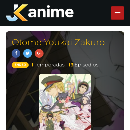
Otome Youkai Zakuro
1
Temporadas -
13
Episodios
ENDED