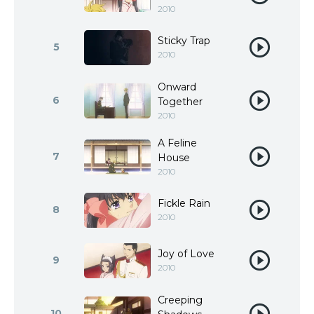
2010
Sticky Trap
5
2010
Onward
6
Together
2010
A Feline
7
House
2010
Fickle Rain
8
2010
Joy of Love
9
2010
Creeping
10