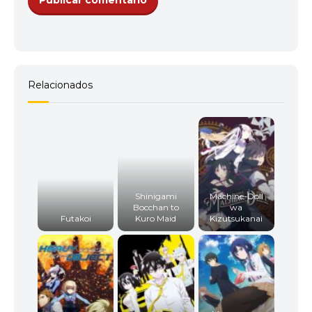
Relacionados
Shinigami
Machine-Doll
Bocchan to
wa
Futakoi
Kuro Maid
Kizutsukanai