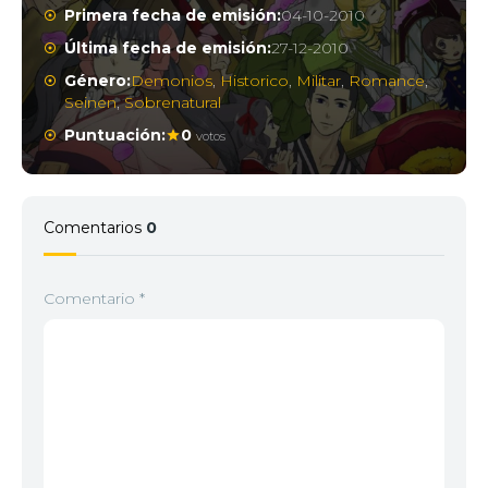
Primera fecha de emisión:
04-10-2010
Última fecha de emisión:
27-12-2010
Género:
Demonios
,
Historico
,
Militar
,
Romance
,
Seinen
,
Sobrenatural
Puntuación:
0
votos
Comentarios
0
Comentario
*