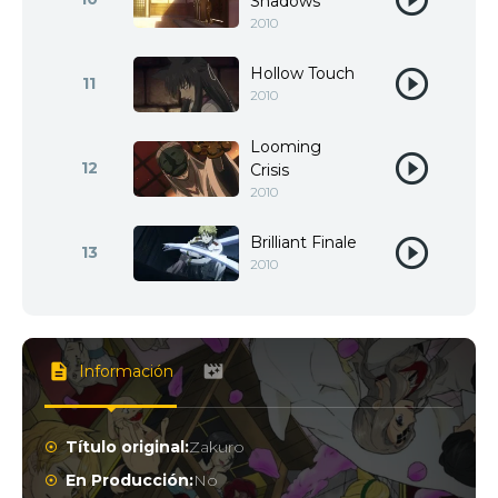
Shadows
2010
Hollow Touch
11
2010
Looming
12
Crisis
2010
Brilliant Finale
13
2010
Información
Título original:
Zakuro
En Producción:
No