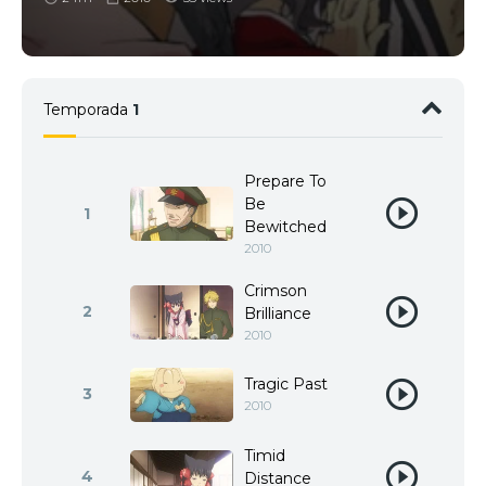
Temporada
1
Prepare To
Be
1
Bewitched
2010
Crimson
2
Brilliance
2010
Tragic Past
3
2010
Timid
4
Distance