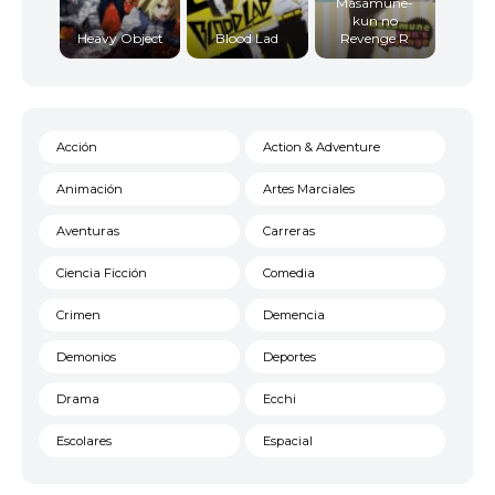
Masamune-
kun no
Heavy Object
Blood Lad
Revenge R
Acción
Action & Adventure
Animación
Artes Marciales
Aventuras
Carreras
Ciencia Ficción
Comedia
Crimen
Demencia
Demonios
Deportes
Drama
Ecchi
Escolares
Espacial
Familia
Fantasía