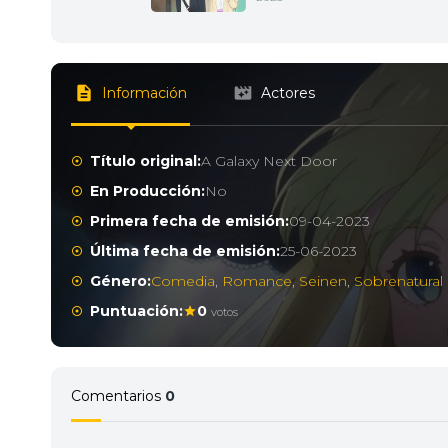
Información
Actores
Título original:
A Galaxy Next Door
En Producción:
No
Primera fecha de emisión:
09-04-2023
Última fecha de emisión:
25-06-2023
Género:
Comedia
,
Romance
,
Seinen
,
Sobrenatural
Puntuación:
0
votos
Comentarios
0