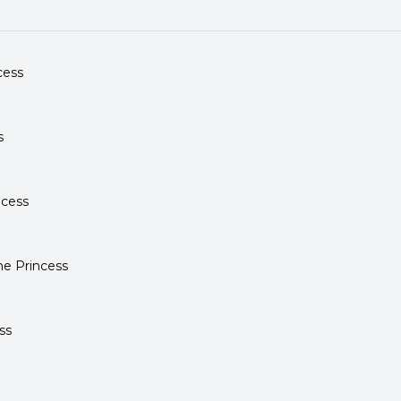
ace que la mente de Ichiro se doblegue más allá de los límites 
cess
s
cess
he Princess
ss