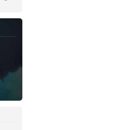
Juegos
Kids
Magia
Mecha
Militar
Misterio
Música
Parodia
Policía
Psicológico
Recuentos de la vida
Romance