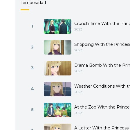
hace una confesión que h
Temporada
1
Tierra… –
Crunch Time With the Prin
1
2023
Shopping With the Princes
2
2023
Drama Bomb With the Prin
3
2023
Weather Conditions With t
4
2023
At the Zoo With the Prince
5
2023
A Letter With the Princess