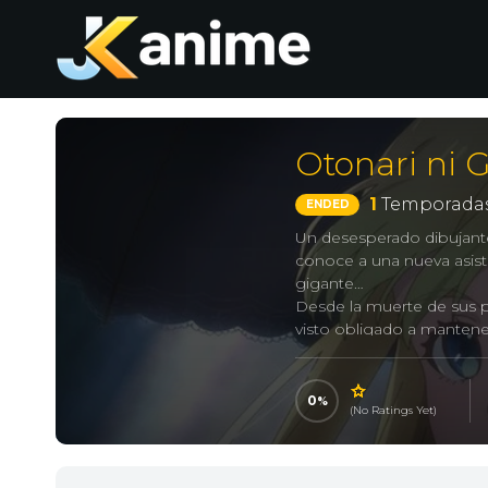
Otonari ni 
1
Temporadas
ENDED
Un desesperado dibujan
conoce a una nueva asist
gigante…
Desde la muerte de sus p
visto obligado a manten
tiene tiempo para aprende
y el papel. Cuando sus a
de hacer malabarismos con
0
(No Ratings Yet)
se siente al borde de un
Ichiro, ¡y sus perspectiv
termina a tiempo y, adem