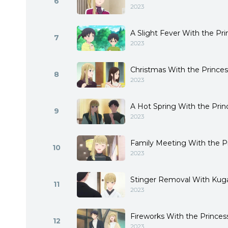
6
2023
A Slight Fever With the Pri
7
2023
Christmas With the Princes
8
2023
A Hot Spring With the Prin
9
2023
Family Meeting With the P
10
2023
Stinger Removal With Kug
11
2023
Fireworks With the Princes
12
2023