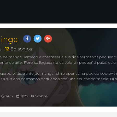
Ginga
 -
12
Episodios
te de manga, llamado a mantener a sus dos hermanos pequeños
ente de arte. Pero su llegada no es sólo un pequeño paso, es un
adres, el dibujante de manga Ichiro apenas ha podido sobrevivir
er a sus dos hermanos pequeños con una educación media. Ni si
r a utilizar un ordenador, lo que le obliga a seguir luchando con 
sistentes artísticos renuncian para emprender su propio camino
 los plazos, la familia y el miedo constante a perder su trabajo,
24m
2023
52 views
 colapso total. Pero entonces aparece una nueva ayudante en la 
as empiezan a mejorar inmediatamente! Es una artista increíble, 
ás, es guapa. Pero también parece saber mucho sobre él y, pro