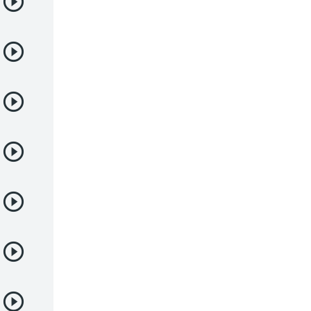
Deportes
Drama
Ecchi
Escolares
Espacial
Familia
Fantasía
Harem
Historico
Infantil
Josei