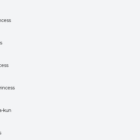
ncess
s
cess
rincess
a-kun
s