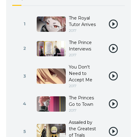
The Royal
1
Tutor Arrives
2017
The Prince
2
Interviews
2017
You Don't
Need to
3
Accept Me
2017
The Princes
4
Go to Town
2017
Assailed by
the Greatest
5
of Trials