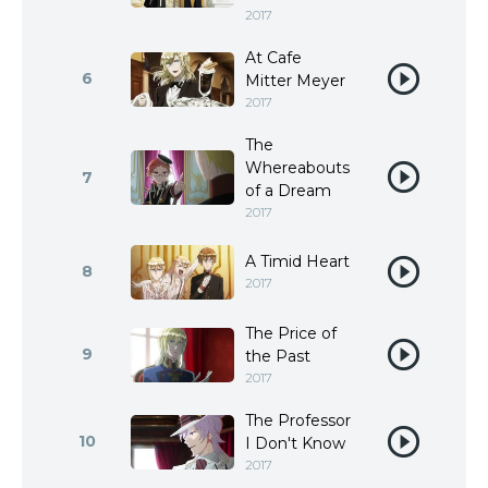
2017
At Cafe
6
Mitter Meyer
2017
The
Whereabouts
7
of a Dream
2017
A Timid Heart
8
2017
The Price of
9
the Past
2017
The Professor
10
I Don't Know
2017