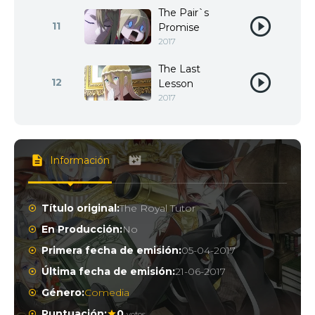
The Pair`s
11
Promise
2017
The Last
12
Lesson
2017
Información
Título original:
The Royal Tutor
En Producción:
No
Primera fecha de emisión:
05-04-2017
Última fecha de emisión:
21-06-2017
Género:
Comedia
Puntuación:
0
votos