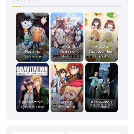
Peter Grill to
Hibi wa
Hoshi no
Kenja no
Sugiredo Meshi
Samidare
Jikan:...
Umashi
Gravitation:
Rifle Is
Kabukichou
Lyrics of Love
Beautiful
Sherlock