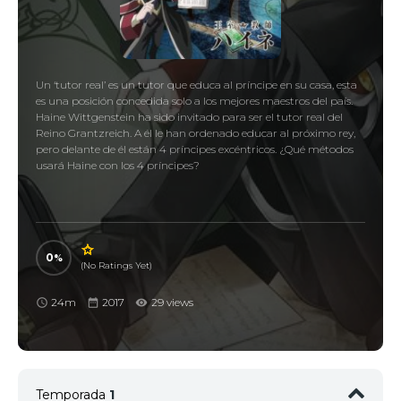
Un ‘tutor real’ es un tutor que educa al príncipe en su casa, esta
es una posición concedida solo a los mejores maestros del país.
Haine Wittgenstein ha sido invitado para ser el tutor real del
Reino Grantzreich. A él le han ordenado educar al próximo rey,
pero delante de él están 4 príncipes excéntricos. ¿Qué métodos
usará Haine con los 4 príncipes?
0
(No Ratings Yet)
24m
2017
29 views
Temporada
1