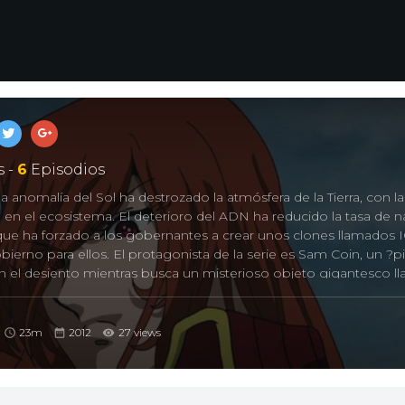
 -
6
Episodios
a anomalía del Sol ha destrozado la atmósfera de la Tierra, con la
en el ecosistema. El deterioro del ADN ha reducido la tasa de n
que ha forzado a los gobernantes a crear unos clones llamados I
bierno para ellos. El protagonista de la serie es Sam Coin, un ?pi
n el desiento mientras busca un misterioso objeto gigantesco 
usó daño a su hermano. En una de sus correrías rescata a una 
endo perseguida por un destructor de la arena propiedad del ejé
va a la nave de los piratas de la arena, Barudonosu, situada en el
23m
2012
27 views
 destructor de la arena de los IC asedia a la Barudanosu.