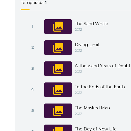
Temporada
1
The Sand Whale
1
2012
Diving Limit
2
2012
A Thousand Years of Doubt
3
2012
To the Ends of the Earth
4
2012
The Masked Man
5
2012
The Day of New Life