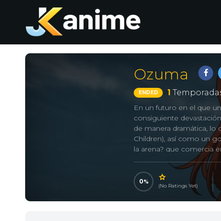
Ozuma
1
Temporadas
ENDED
En un futuro en el que un
consiguiente devastación 
de manera dramática, lo 
Children), así como un go
la arena? que comercia e
Ozuma, que en su día ca
llamada Maya que está si
?Shishiasu?. Sam se la lle
0
(No Ratings Yet)
de Oaaze. Sin embargo, el
オズマ, Ozma