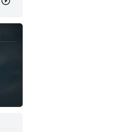
Deportes
Drama
Ecchi
Escolares
Espacial
Familia
Fantasía
Harem
Historico
Infantil
Josei