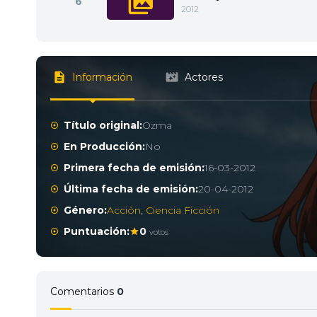
6
2012
Información
Actores
Título original:
Ozma
En Producción:
No
Primera fecha de emisión:
16-03-2012
Última fecha de emisión:
20-04-2012
Género:
Acción
,
Ciencia Ficción
Puntuación:
0
votos
Comentarios
0