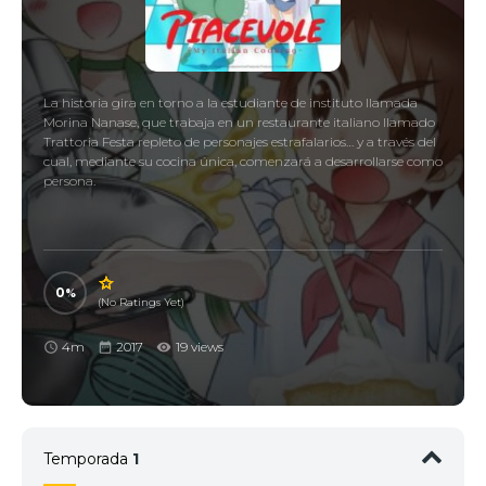
La historia gira en torno a la estudiante de instituto llamada
Morina Nanase, que trabaja en un restaurante italiano llamado
Trattoria Festa repleto de personajes estrafalarios… y a través del
cual, mediante su cocina única, comenzará a desarrollarse como
persona.
0
(No Ratings Yet)
4m
2017
19 views
Temporada
1