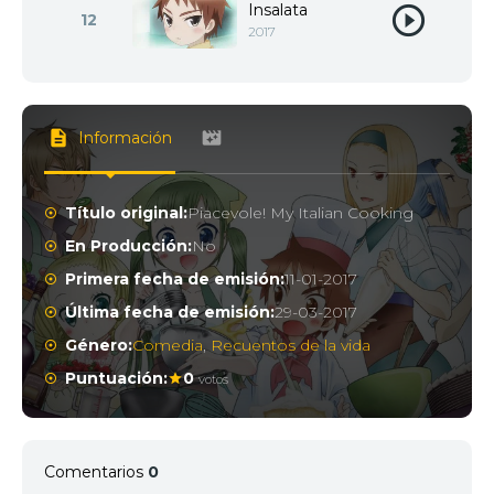
Insalata
12
2017
Información
Título original:
Piacevole! My Italian Cooking
En Producción:
No
Primera fecha de emisión:
11-01-2017
Última fecha de emisión:
29-03-2017
Género:
Comedia
,
Recuentos de la vida
Puntuación:
0
votos
Comentarios
0