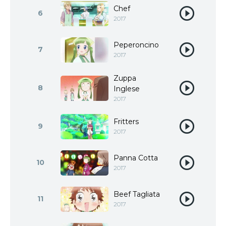
Chef
6
2017
Peperoncino
7
2017
Zuppa
8
Inglese
2017
Fritters
9
2017
Panna Cotta
10
2017
Beef Tagliata
11
2017