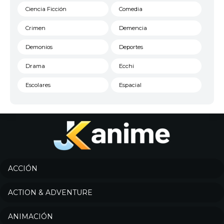
Ciencia Ficción
Comedia
Crimen
Demencia
Demonios
Deportes
Drama
Ecchi
Escolares
Espacial
Familia
Fantasía
Harem
Historico
Infantil
Josei
Juegos
Kids
ACCIÓN
Magia
Mecha
ACTION & ADVENTURE
Militar
Misterio
ANIMACIÓN
Música
Parodia