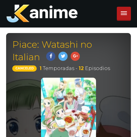
Piace: Watashi no
Italian
1
Temporadas -
12
Episodios
CANCELED