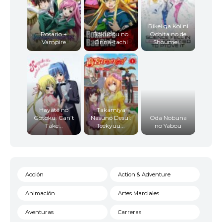
Rikei ga Koi ni
Rosario +
Rokudou no
Ochita no de
Vampire
Onna-tachi
Shoumei...
Hayate no
Takamiya
Gotoku: Can’t
Nasuno Desu!:
Oda Nobuna
Take...
Teekyuu...
no Yabou
Acción
Action & Adventure
Animación
Artes Marciales
Aventuras
Carreras