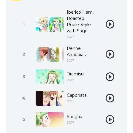
Iberico Ham,
Roasted
1
Poele-Style
with Sage
2017
Penne
2
Arrabbiata
2017
Tiramisu
3
2017
Caponata
4
2017
Sangria
5
2017