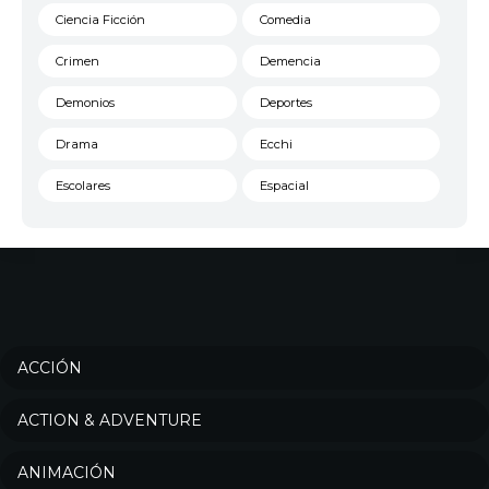
Ciencia Ficción
Comedia
Crimen
Demencia
Demonios
Deportes
Drama
Ecchi
Escolares
Espacial
Familia
Fantasía
Harem
Historico
Infantil
Josei
Juegos
Kids
ACCIÓN
Magia
Mecha
ACTION & ADVENTURE
Militar
Misterio
ANIMACIÓN
Música
Parodia