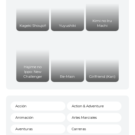
Kimi no Iru
Kageki Shoujo!!
Yuyushiki
Machi
Hajime no
Ippo: New
Challenger
Re-Main
Girlfriend (Kari)
Acción
Action & Adventure
Animación
Artes Marciales
Aventuras
Carreras