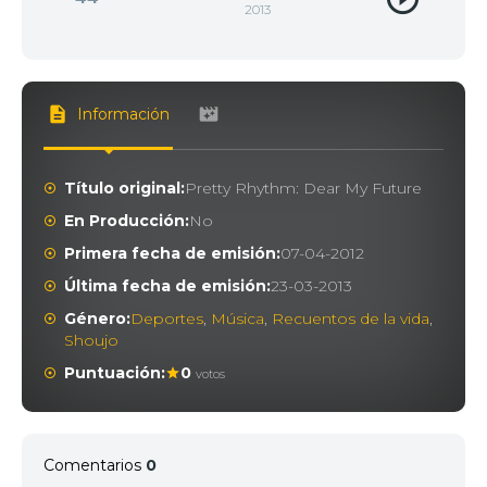
2013
Información
Título original:
Pretty Rhythm: Dear My Future
En Producción:
No
Primera fecha de emisión:
07-04-2012
Última fecha de emisión:
23-03-2013
Género:
Deportes
,
Música
,
Recuentos de la vida
,
Shoujo
Puntuación:
0
votos
Comentarios
0