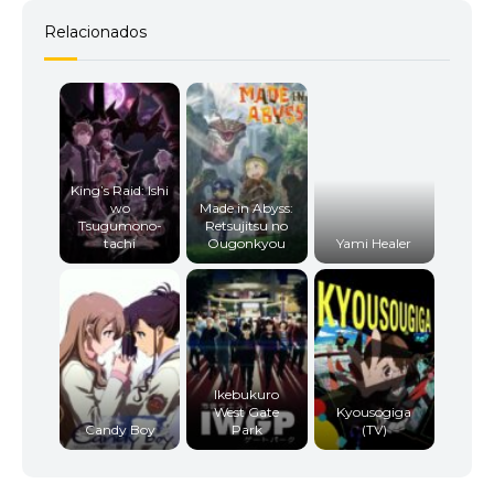
Relacionados
King’s Raid: Ishi
wo
Made in Abyss:
Tsugumono-
Retsujitsu no
tachi
Ougonkyou
Yami Healer
Ikebukuro
West Gate
Kyousogiga
Candy Boy
Park
(TV)