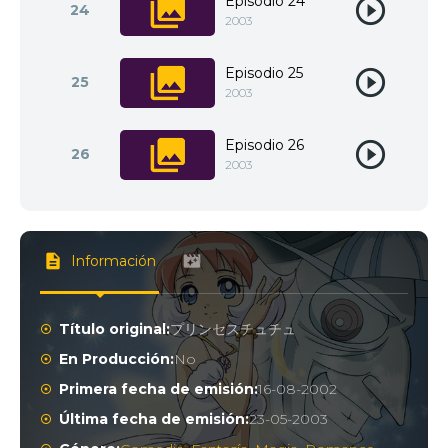
Episodio 24
24
2003
Episodio 25
25
2003
Episodio 26
26
2003
Información
Título original:
プリンセスチュチュ
En Producción:
No
Primera fecha de emisión:
16-08-2002
Última fecha de emisión:
23-05-2003