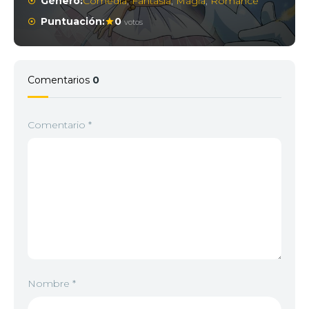
Género:
Comedia
,
Fantasía
,
Magia
,
Romance
Puntuación:
0
votos
Comentarios
0
Comentario
*
Nombre
*