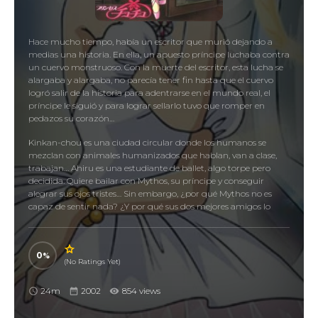
Hace mucho tiempo, había un escritor que murió dejando a
medias una historia. En ella, un apuesto príncipe luchaba contra
un cuervo monstruoso. Con la muerte del escritor, esta lucha se
alargaba y alargaba, no parecía tener fin hasta que el cuervo
logró salir de la historia para adentrarse en el mundo real, el
príncipe le siguió y para lograr sellarlo tuvo que romper en
pedazos su corazón…
Kinkan-chou es una ciudad circular donde los humanos se
mezclan con animales humanizados que hablan, van a clase,
trabajan… Ahiru es una estudiante de ballet, algo torpe pero
decidida. Quiere bailar con Mythos, su príncipe y conseguir
alegrar sus ojos tristes… Sin embargo, ¿por qué Mythos no es
capaz de sentir nada? ¿Y por qué sus dos mejores amigos lo
aíslan del resto? ¿Qué esconden? Ahiru comenzará una lucha
hacia la verdad tratando de ayudar a Mythos pero no sabe qué
caminos le deparan en realidad…
0
(No Ratings Yet)
24m
2002
854 views