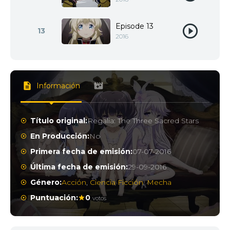
Episode 13
13
2016
Información
Título original:
Regalia: The Three Sacred Stars
En Producción:
No
Primera fecha de emisión:
07-07-2016
Última fecha de emisión:
29-09-2016
Género:
Acción
,
Ciencia Ficción
,
Mecha
Puntuación:
0
votos