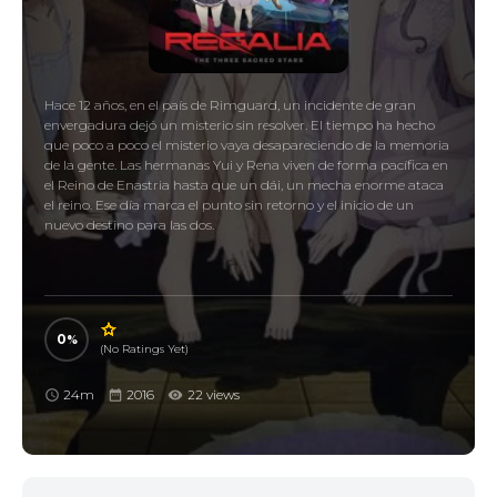
Hace 12 años, en el país de Rimguard, un incidente de gran
envergadura dejó un misterio sin resolver. El tiempo ha hecho
que poco a poco el misterio vaya desapareciendo de la memoria
de la gente. Las hermanas Yui y Rena viven de forma pacífica en
el Reino de Enastria hasta que un dái, un mecha enorme ataca
el reino. Ese día marca el punto sin retorno y el inicio de un
nuevo destino para las dos.
0
(No Ratings Yet)
24m
2016
22 views