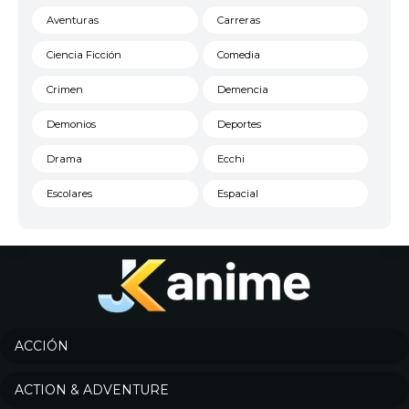
Aventuras
Carreras
Ciencia Ficción
Comedia
Crimen
Demencia
Demonios
Deportes
Drama
Ecchi
Escolares
Espacial
Familia
Fantasía
Harem
Historico
Infantil
Josei
Juegos
Kids
ACCIÓN
Magia
Mecha
ACTION & ADVENTURE
Militar
Misterio