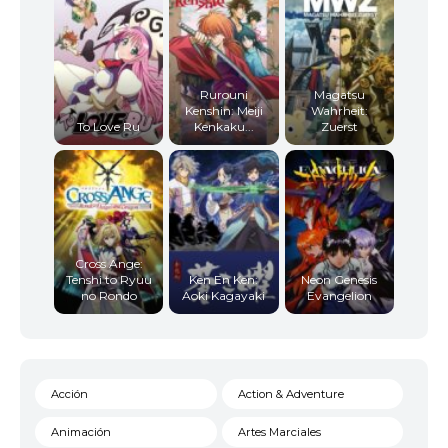
Rurouni
Magatsu
Kenshin: Meiji
Wahrheit:
To Love Ru
Kenkaku...
Zuerst
Cross Ange:
Tenshi to Ryuu
Ken En Ken:
Neon Genesis
no Rondo
Aoki Kagayaki
Evangelion
Acción
Action & Adventure
Animación
Artes Marciales