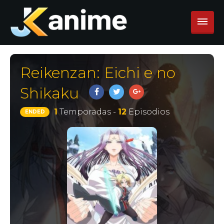
Reikenzan: Eichi e no
Shikaku
1
Temporadas -
12
Episodios
ENDED