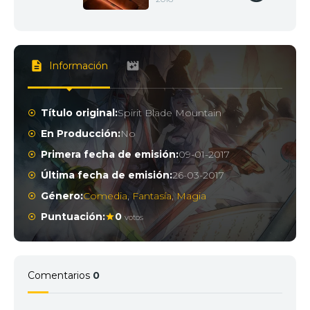
Información
Título original:
Spirit Blade Mountain
En Producción:
No
Primera fecha de emisión:
09-01-2017
Última fecha de emisión:
26-03-2017
Género:
Comedia
,
Fantasía
,
Magia
Puntuación:
0
votos
Comentarios
0