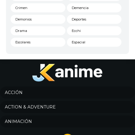
Crimen
Demencia
Demonios
Deportes
Drama
Ecchi
Escolares
Espacial
Familia
Fantasía
Harem
Historico
Infantil
Josei
Juegos
Kids
ACCIÓN
Magia
Mecha
ACTION & ADVENTURE
Militar
Misterio
ANIMACIÓN
Música
Parodia
Policía
Psicológico