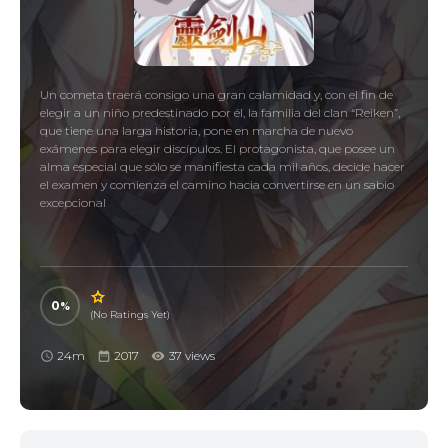
Un cometa traerá consigo una gran calamidad y, con el fin de
elegir a un niño predestinado por él, la familia del clan “Reiken”,
que tiene una larga historia, pone en marcha de nuevo
exámenes para elegir discípulos. El protagonista, que posee un
alma especial que sólo se manifiesta cada mil años, decide hacer
el examen y comienza el camino hacia convertirse en un sabio
excepcional
0
(No Ratings Yet)
24m
2017
37 views