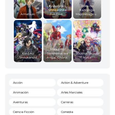
Kyuukyoku
Boku no
Shinka shita
Kanojo ga
Amatsuki
Full Dive...
Majimesugiru...
Mikadono
Kuro no
Sanshimai wa
Soushin Shoujo
Shoukanshi
Angai, Choroi.
Matoi
Acción
Action & Adventure
Animación
Artes Marciales
Aventuras
Carreras
Ciencia Ficción
Comedia