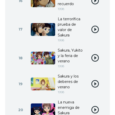
16
recuerdo
1998
La terrorífica
prueba de
17
valor de
Sakura
1998
Sakura, Yukito
y la feria de
18
verano
1998
Sakura y los
deberes de
19
verano
1998
La nueva
enemiga de
20
Sakura