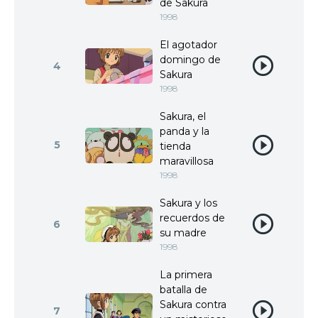
de Sakura
1998
El agotador
domingo de
4
Sakura
1998
Sakura, el
panda y la
5
tienda
maravillosa
1998
Sakura y los
recuerdos de
6
su madre
1998
La primera
batalla de
Sakura contra
7