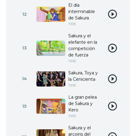
El día
interminable
12
de Sakura
1998
Sakura y el
elefante en la
13
competición
de fuerza
1998
Sakura, Toya y
14
la Cenicienta
1998
La gran pelea
de Sakura y
15
Kero
1998
Sakura y el
arcoiris del