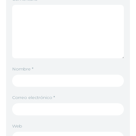
5
<img src="//image.tmdb.org/t/p/w92/l44u9Jz88Jp
6
<img src="//image.tmdb.org/t/p/w92/yNRo53InMFj
Nombre
*
7
<img src="//image.tmdb.org/t/p/w92/np1oR6oTVk
Correo electrónico
*
8
<img src="//image.tmdb.org/t/p/w92/iTVVz2z7lSc
Web