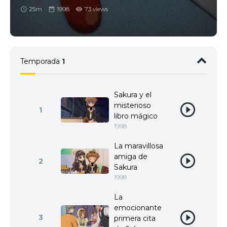
Cartas
25m
1998
73 views
Temporada
1
Sakura y el
misterioso
1
libro mágico
1998
La maravillosa
amiga de
2
Sakura
1998
La
emocionante
3
primera cita