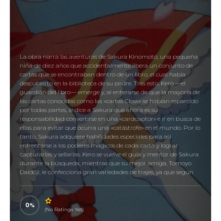
La obra narra las aventuras de Sakura Kinomoto, una pequeña
niña de diez años que accidentalmente libera un conjunto de
cartas que se encontraban dentro de un libro, el cual había
descubierto en la biblioteca de su padre. Tras esto, Kero —el
guardián del libro— emerge y, al enterarse de que la mayoría de
las cartas conocidas como las «cartas Clow» se habían esparcido
por todas partes, le dice a Sakura que ahora es su
responsabilidad convertirse en una «cardcaptor» e ir en busca de
ellas para evitar que ocurra una «catástrofe» en el mundo. Por lo
tanto, Sakura adquiere habilidades especiales para así
enfrentarse a los poderes mágicos de cada carta y lograr
capturarlas y sellarlas. Kero se vuelve el guía y mentor de Sakura
durante la búsqueda, mientras que su mejor amiga, Tomoyo
Daidōji, le confecciona gran variedades de trajes, ya que según
ella «debe llevar una ropa especial para una ocasión especial».
Además, Tomoyo suele hacer grabaciones de las batallas de
Sakura.
0
(No Ratings Yet)
カードキャプターさくら, Cardcaptors, Sakura, Cazadora de