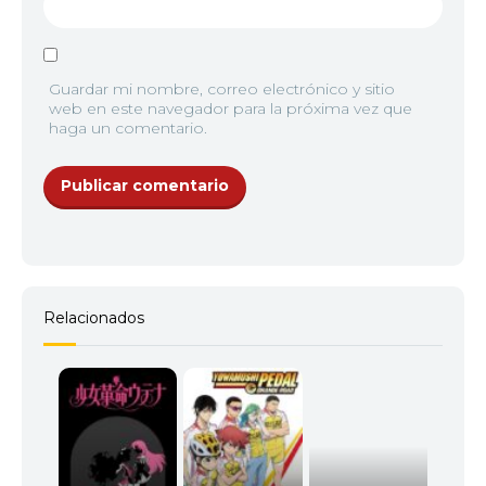
Guardar mi nombre, correo electrónico y sitio
9
<img src="//image.tmdb.org/t/p/w92/jFYSIJjcX1Ht
web en este navegador para la próxima vez que
haga un comentario.
10
<img src="//image.tmdb.org/t/p/w92/jVz4Jq37knc
Relacionados
11
<img src="//image.tmdb.org/t/p/w92/F9vMfGlWk
12
<img src="//image.tmdb.org/t/p/w92/u0nihYSGY56