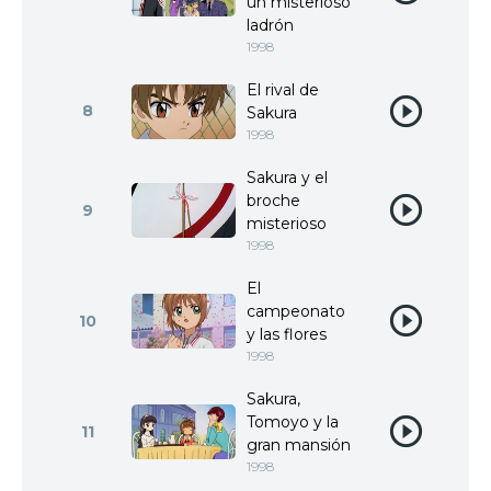
un misterioso
ladrón
1998
El rival de
8
Sakura
1998
Sakura y el
broche
9
misterioso
1998
El
campeonato
10
y las flores
1998
Sakura,
Tomoyo y la
11
gran mansión
1998