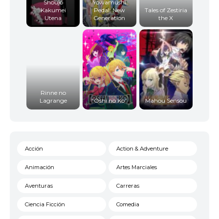
Shoujo
Yowamushi
Kakumei
Pedal: New
Tales of Zestiria
Utena
Generation
the X
13
<img src="//image.tmdb.org/t/p/w92/ydW6MVeN
Rinne no
Lagrange
“Oshi no Ko”
Mahou Sensou
14
<img src="//image.tmdb.org/t/p/w92/m9EY8KcSru
Acción
Action & Adventure
15
<img src="//image.tmdb.org/t/p/w92/mnNIJk87cG
Animación
Artes Marciales
Aventuras
Carreras
Ciencia Ficción
Comedia
16
<img src="//image.tmdb.org/t/p/w92/krmH71G1a7