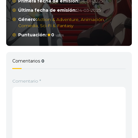
Primera fecha de emisión:
06-01-2025
Última fecha de emisión:
24-03-2025
Género:
Action & Adventure
,
Animación
,
Comedia
,
Sci-Fi & Fantasy
Puntuación:
0
votos
Comentarios
0
Comentario
*