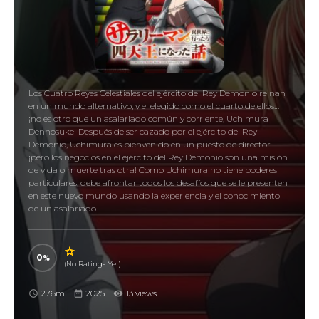
Los Cuatro Reyes Celestiales del ejército del Rey Demonio reinan
en un mundo alternativo, y el elegido como el cuarto de ellos…
¡no es otro que un asalariado común y corriente, Uchimura
Dennosuke! Después de ser cazado por el ejército del Rey
Demonio, Uchimura es bienvenido en un puesto de director…
¡pero los negocios en el ejército del Rey Demonio son una misión
de vida o muerte tras otra! Como Uchimura no tiene poderes
particulares, debe afrontar todos los desafíos que se le presenten
en este nuevo mundo usando la experiencia y el conocimiento
de un asalariado.
0
(No Ratings Yet)
276m
2025
13 views