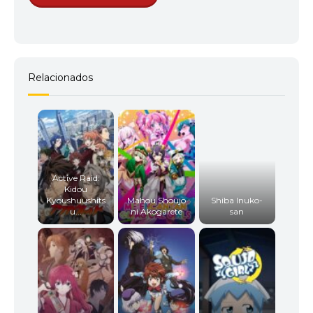
Relacionados
Active Raid:
Kidou
Kyoushuushits
Mahou Shoujo
Shiba Inuko-
u...
ni Akogarete
san