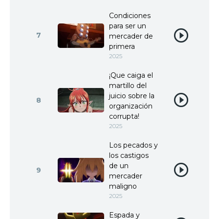
Condiciones
para ser un
7
mercader de
primera
2025
¡Que caiga el
martillo del
juicio sobre la
8
organización
corrupta!
2025
Los pecados y
los castigos
de un
9
mercader
maligno
2025
Espada y