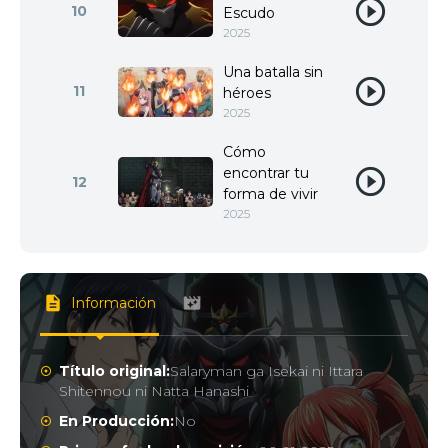
10
Escudo
2025
Una batalla sin
11
héroes
2025
Cómo
encontrar tu
12
forma de vivir
2025
Información
Título original:
Salaryman ga Isekai ni Ittara
Shitennou ni Natta Hanashi
En Producción:
No