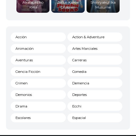
Akatsuki no
Zettai Karen
Shinryaku! Ika
Yona
Children
Musume
Acción
Action & Adventure
Animación
Artes Marciales
Aventuras
Carreras
Ciencia Ficción
Comedia
Crimen
Demencia
Demonios
Deportes
Drama
Ecchi
Escolares
Espacial
Familia
Fantasía