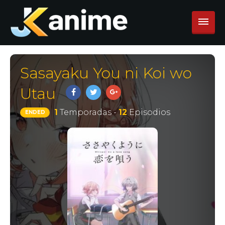
Sasayaku You ni Koi wo
Utau
1
Temporadas -
12
Episodios
ENDED