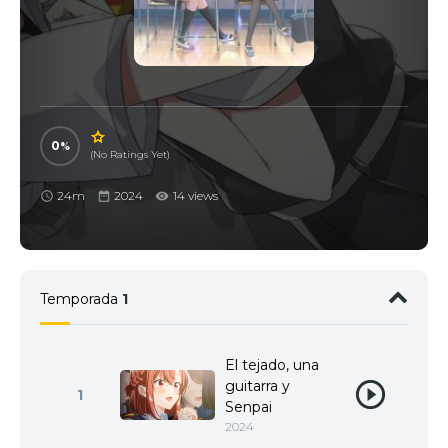
0
(No Ratings Yet)
24m
2024
14 views
Temporada
1
El tejado, una
guitarra y
1
Senpai
2024