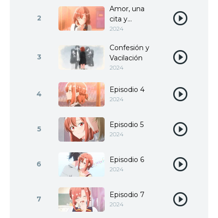
Amor, una
2
cita y...
2024
Confesión y
3
Vacilación
2024
Episodio 4
4
2024
Episodio 5
5
2024
Episodio 6
6
2024
Episodio 7
7
2024