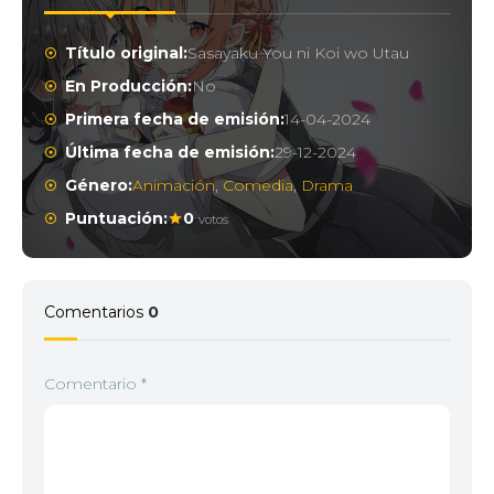
Título original:
Sasayaku You ni Koi wo Utau
En Producción:
No
Primera fecha de emisión:
14-04-2024
Última fecha de emisión:
29-12-2024
Género:
Animación
,
Comedia
,
Drama
Puntuación:
0
votos
Comentarios
0
Comentario
*