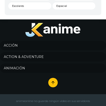
Escolares
Espacial
Familia
Fantasía
Harem
Historico
Infantil
Josei
Juegos
Kids
ACCIÓN
Magia
Mecha
ACTION & ADVENTURE
Militar
Misterio
ANIMACIÓN
Música
Parodia
Policía
Psicológico
Recuentos de la vida
Romance
Samurai
Sci-Fi & Fantasy
animeonline no guarda ningún video en sus servidores
Seinen
Shoujo