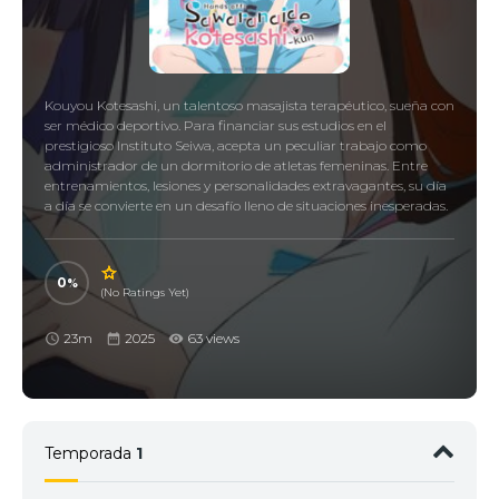
Kouyou Kotesashi, un talentoso masajista terapéutico, sueña con
ser médico deportivo. Para financiar sus estudios en el
prestigioso Instituto Seiwa, acepta un peculiar trabajo como
administrador de un dormitorio de atletas femeninas. Entre
entrenamientos, lesiones y personalidades extravagantes, su día
a día se convierte en un desafío lleno de situaciones inesperadas.
0
(No Ratings Yet)
23m
2025
63 views
Temporada
1