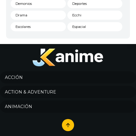
Demonios
Deportes
Drama
Ecchi
Escolares
Espacial
Familia
Fantasía
Harem
Historico
Infantil
Josei
Juegos
Kids
ACCIÓN
Magia
Mecha
ACTION & ADVENTURE
Militar
Misterio
ANIMACIÓN
Música
Parodia
Policía
Psicológico
Recuentos de la vida
Romance