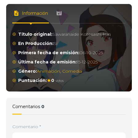
Información
Título original:
Sawaranaide Kotesashi-kun
En Producción:
Sí
Primera fecha de emisión:
06-10-2025
Última fecha de emisión:
15-12-2025
Género:
Animación
,
Comedia
Puntuación:
0
votos
Comentarios
0
Comentario
*