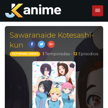
Sawaranaide Kotesashi-
kun
1
Temporadas -
12
Episodios
RETURNING SERIES