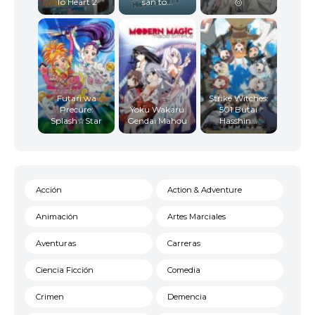
To Heart 2
san to...
◎
Futari wa
Strike Witches:
Precure:
Yoku Wakaru
501 Butai
Splash☆Star
Gendai Mahou
Hasshin...
Acción
Action & Adventure
Animación
Artes Marciales
Aventuras
Carreras
Ciencia Ficción
Comedia
Crimen
Demencia