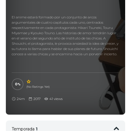
El anime estará formado por un conjunto de arcos
argumentales de cuatro capítulos cada uno, centrados
respectivamente en cada protagonista: Hikari Tsuneki, Touru
Miyamae y Kyouko Touno. Las historias de amor tendrán lugar
en el verano del segundo año de instituto de las chicas. A
Shouichi, el protagonista, le provoca ansiedad la idea de crecer, y
su tutora lo llama para hablar de sus planes de futuro. Shouichi
conoce a varias chicas y se encamina hacia un porvenir incierto.
0
(No Ratings Yet)
24m
2017
41 views
Temporada
1