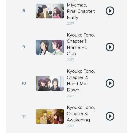
Miyamae,
8
Final Chapter:
Fluffy
2017
Kyouko Tono,
Chapter 1:
9
Home Ec
Club
2017
Kyouko Tono,
Chapter 2:
10
Hand-Me-
Down
2017
Kyouko Tono,
Chapter 3:
11
Awakening
2017