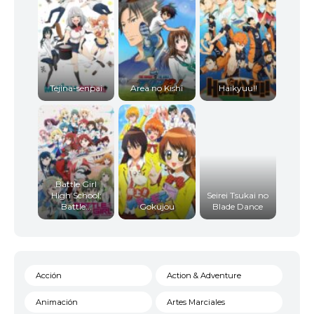
Tejina-senpai
Area no Kishi
Haikyuu!!
Battle Girl
High School:
Seirei Tsukai no
Battle...
Gokujou
Blade Dance
Acción
Action & Adventure
Animación
Artes Marciales