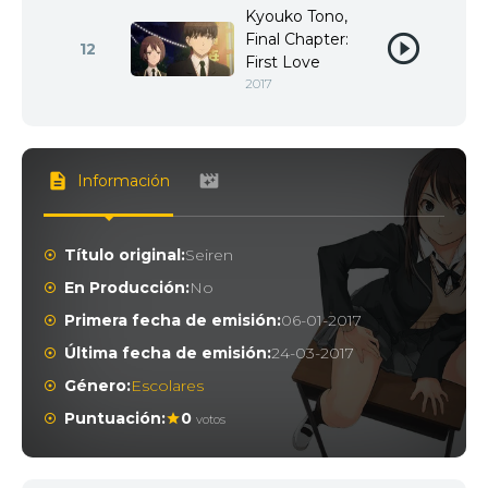
Kyouko Tono,
Final Chapter:
12
First Love
2017
Información
Título original:
Seiren
En Producción:
No
Primera fecha de emisión:
06-01-2017
Última fecha de emisión:
24-03-2017
Género:
Escolares
Puntuación:
0
votos