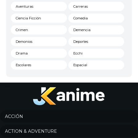
Aventuras
Carreras
Ciencia Ficción
Comedia
Crimen
Demencia
Demonios
Deportes
Drama
Ecchi
Escolares
Espacial
Familia
Fantasía
Harem
Historico
Infantil
Josei
Juegos
Kids
ACCIÓN
Magia
Mecha
ACTION & ADVENTURE
Militar
Misterio