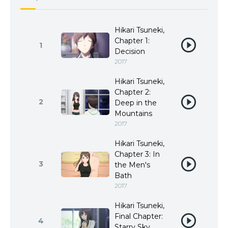
Hikari Tsuneki,
Chapter 1:
1
Decision
2017
Hikari Tsuneki,
Chapter 2:
2
Deep in the
Mountains
2017
Hikari Tsuneki,
Chapter 3: In
3
the Men's
Bath
2017
Hikari Tsuneki,
Final Chapter:
4
Starry Sky