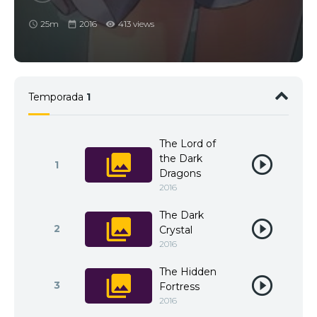
25m
2016
413 views
Temporada
1
The Lord of
the Dark
1
Dragons
2016
The Dark
2
Crystal
2016
The Hidden
3
Fortress
2016