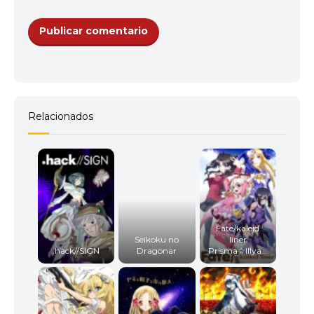
Relacionados
Fate/kaleid
Seikoku no
liner
.hack//SIGN
Dragonar
Prisma☆Illya...