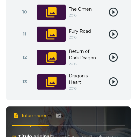
The Omen
10
2016
Fury Road
11
2016
Return of
12
Dark Dragon
2016
Dragon's
13
Heart
2016
Información
Título original:
Seisen Cerberus: Ryuukoku no