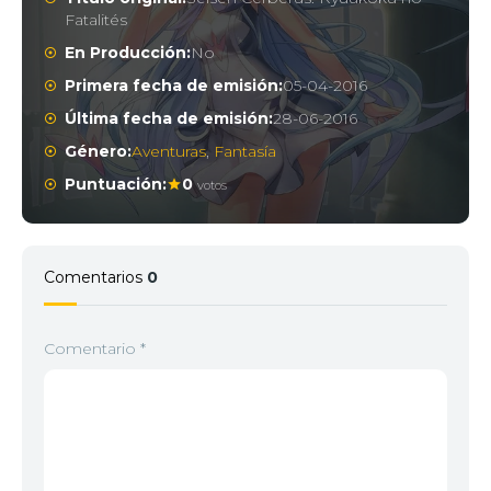
Fatalités
En Producción:
No
Primera fecha de emisión:
05-04-2016
Última fecha de emisión:
28-06-2016
Género:
Aventuras
,
Fantasía
Puntuación:
0
votos
Comentarios
0
Comentario
*