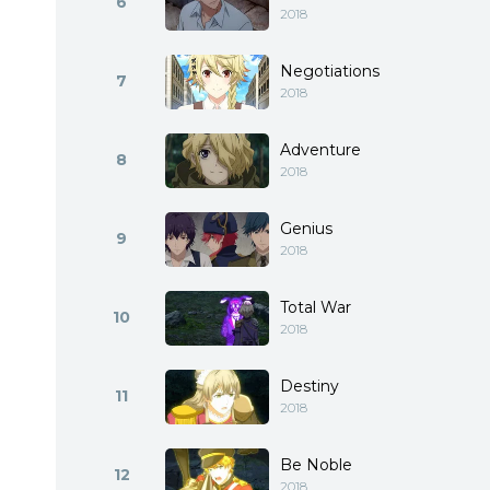
6
2018
Negotiations
7
2018
Adventure
8
2018
Genius
9
2018
Total War
10
2018
Destiny
11
2018
Be Noble
12
2018