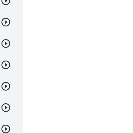
Deportes
Drama
Ecchi
Escolares
Espacial
Familia
Fantasía
Harem
Historico
Infantil
Josei