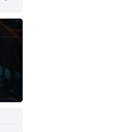
Juegos
Kids
Magia
Mecha
Militar
Misterio
Música
Parodia
Policía
Psicológico
Recuentos de la vida
Romance