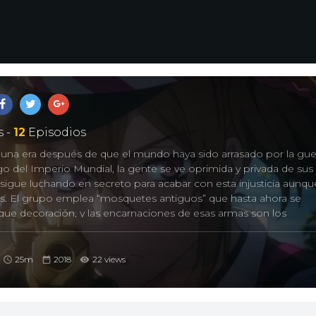
 -
12
Episodios
n una era después de que el mundo haya sido arrasado por la gue
ugo del Imperio Mundial, la gente se ve oprimida y privada de sus 
sigue luchando en secreto para acabar con esta injusticia aunqu
s. El grupo emplea “mosquetes antiguos” que hasta ahora se
ue decoración, y las encarnaciones de esas armas son los
n para unirse a la lucha como respuesta a su espíritu justiciero
25m
2018
22 views