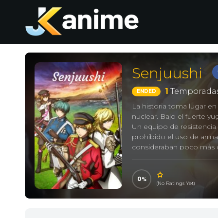
Senjuushi
1
Temporadas
ENDED
La historia toma lugar e
nuclear. Bajo el fuerte y
Un equipo de resistencia 
prohibido el uso de arma
consideraban poco más q
“mosqueteros” que aparece
0
(No Ratings Yet)