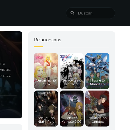
Relacionados
rra
vidas.
e está
Versailles no
Senyoku no
Hisone to
Bara
Sigrdrifa
Maso-tan
.
Uchuu
Senkou no
Senkan
Bounen no
Night Raid
Yamato 2199
Xamdou