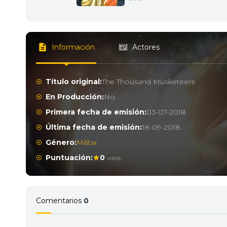
Información
Actores
Título original:
The Thousand Musketeers
En Producción:
No
Primera fecha de emisión:
03-07-2018
Última fecha de emisión:
18-09-2018
Género:
Militar
Puntuación:
0
votos
Comentarios
0