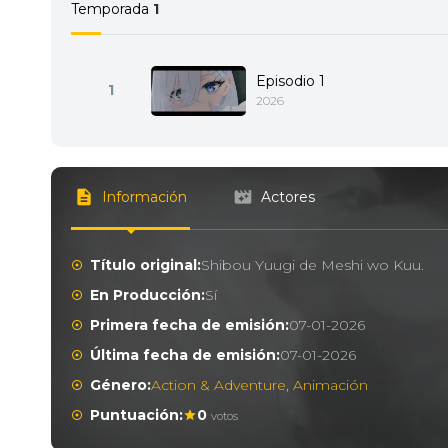
Temporada
1
Episodio 1
1
2026
Información
Actores
Título original:
Shibou Yuugi de Meshi wo Kuu.
En Producción:
Sí
Primera fecha de emisión:
07-01-2026
Última fecha de emisión:
07-01-2026
Género:
Action & Adventure
,
Animación
Puntuación:
0
votos