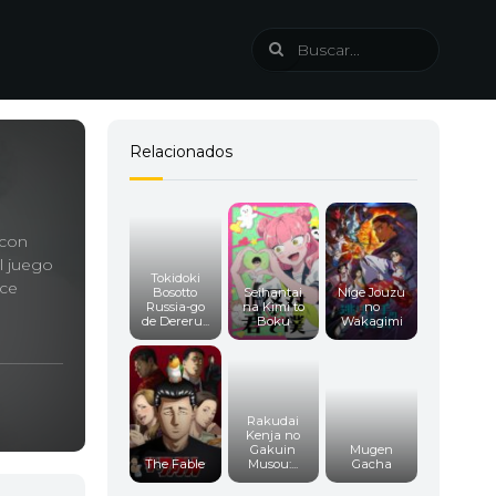
Relacionados
 con
l juego
Tokidoki
ece
Bosotto
Seihantai
Nige Jouzu
Russia-go
na Kimi to
no
de Dereru...
Boku
Wakagimi
Rakudai
Kenja no
Gakuin
Mugen
The Fable
Musou:...
Gacha