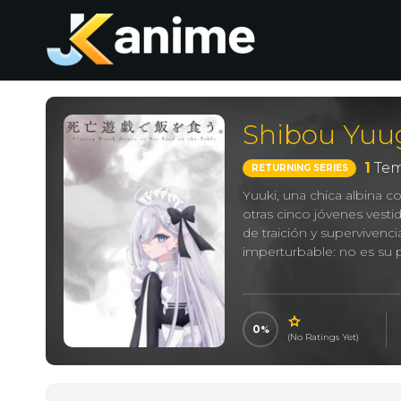
Shibou Yuug
1
Tem
RETURNING SERIES
Yuuki, una chica albina c
otras cinco jóvenes vest
de traición y superviven
imperturbable: no es su 
0
(No Ratings Yet)