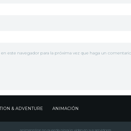
b en este navegador para la próxima vez que haga un comentario
TION & ADVENTURE
ANIMACIÓN
animeonline no guarda ningún video en sus servidores