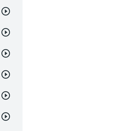
Deportes
Drama
Ecchi
Escolares
Espacial
Familia
Fantasía
Harem
Historico
Infantil
Josei