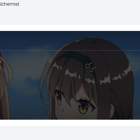
lchemist
t