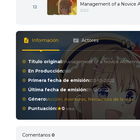
Management of a Novice A
12
2022
Información
Actores
Título original:
Management of a Novice Alchemis
En Producción:
No
Primera fecha de emisión:
03-10-2022
Última fecha de emisión:
19-12-2022
Género:
Acción
,
Aventuras
,
Recuentos de la vida
Puntuación:
0
votos
Comentarios
0