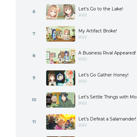
Let's Go to the Lake!
6
2022
My Artifact Broke!
7
2022
A Business Rival Appeared!
8
2022
Let's Go Gather Honey!
9
2022
Let's Settle Things with Mo
10
2022
Let's Defeat a Salamander!
11
2022