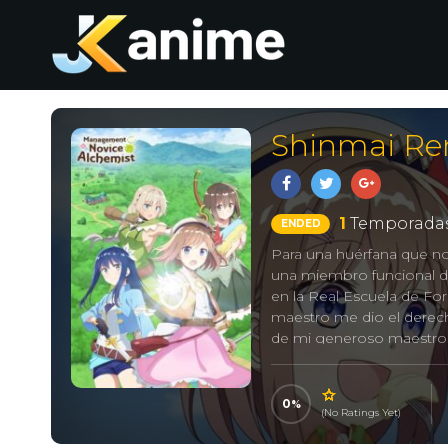
Shinmai Ren
1
Temporadas
ENDED
Para una huérfana que no 
una miembro funcional de 
en la Real Escuela de Fo
maestro me dio el derech
de mi generoso maestro, 
como alquimista. Pero… 
llegué a una zona “muy ru
administrar mi tienda en 
0
(No Ratings Yet)