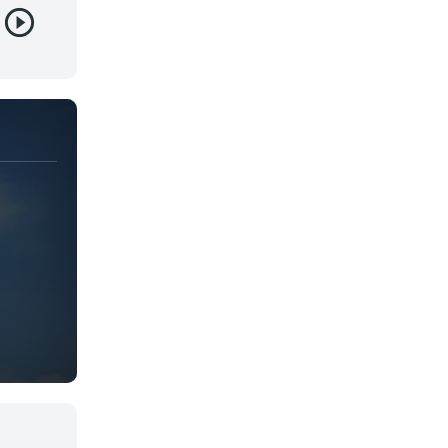
Juegos
Kids
Magia
Mecha
Militar
Misterio
Música
Parodia
Policía
Psicológico
Recuentos de la vida
Romance