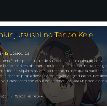
kinjutsushi no Tenpo Keiei
 -
12
Episodios
tenía familia para el resto de su vida, la única manera de conver
la sociedad era obtener el título nacional de alquimista. Tras g
rmación de Alquimistas, que no reconocía más que la habilidad, 
o a abrir mi propia tienda como regalo de graduación. Tras de
yo, Sarasa, partí con el sueño de tener una vida un poco elegan
Tan pronto como llegué a mi destino, me quedé sorprendida. P
ral” que estaba más allá de mi imaginación. Sin embargo, si no 
este lugar, no podré ganarme la vida… –
24m
2022
46 views