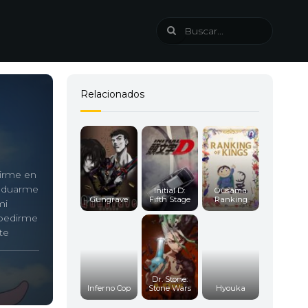
Relacionados
tirme en
raduarme
Initial D:
Ousama
Gungrave
Fifth Stage
Ranking
mi
spedirme
te
orque…
pudiera
Dr. Stone:
Inferno Cop
Stone Wars
Hyouka