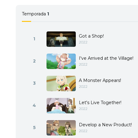
Temporada
1
Got a Shop!
1
2022
I've Arrived at the Village!
2
2022
A Monster Appears!
3
2022
Let's Live Together!
4
2022
Develop a New Product!
5
2022