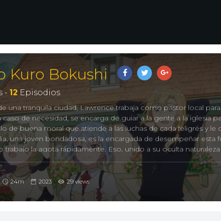
to Kuro Bokushi
 -
12
Episodios
e una tranquila ciudad, Lawrence trabaja como pastor local para
 caso de necesidad, se encarga de guiar a la gente a la iglesia p
bolo de buena moral que atiende a las luchas de cada feligrés y l
lia, una joven bondadosa, es la encargada de desempeñar esta f
 trabajo la agota rápidamente. Eso, unido a su oculta naturaleza
 menudo se quede holgazaneando en la iglesia. Esto hace que
 de la iglesia él solo. Mientras Cecelia duerme a la espera de su
 atiende sus necesidades y cumple con las numerosas responsab
24m
2023
29 views
entablar una amistad cómoda y de confianza entre ellos. El he
arácter laxo de Cecelia la entusiasma, mientras que ella se aco