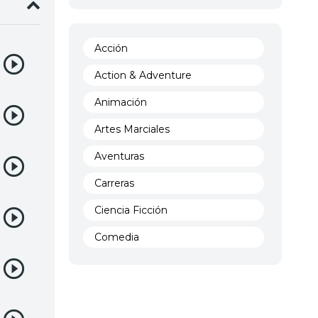
entos de
allá de
Acción
Action & Adventure
Animación
Artes Marciales
Aventuras
Carreras
Ciencia Ficción
Comedia
Crimen
Demencia
Demonios