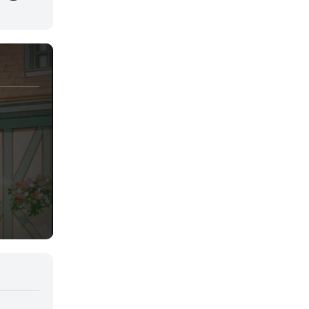
Juegos
Kids
Magia
Mecha
Militar
Misterio
Música
Parodia
Policía
Psicológico
Recuentos de la vida
Romance