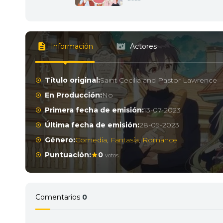
Información
Actores
Título original:
Saint Cecilia and Pastor Lawrence
En Producción:
No
Primera fecha de emisión:
13-07-2023
Última fecha de emisión:
28-09-2023
Género:
Comedia
,
Fantasía
,
Romance
Puntuación:
0
votos
Comentarios
0