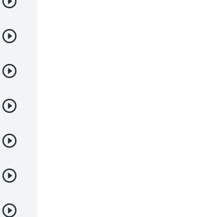
Deportes
Drama
Ecchi
Escolares
Espacial
Familia
Fantasía
Harem
Historico
Infantil
Josei