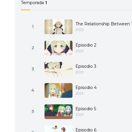
al carácter excesivament
Temporada
1
la adoradora y distraída 
la amistad, ¿cómo respon
The Relationship Between
1
2023
Episodio 2
2
2023
Episodio 3
3
2023
Episodio 4
4
2023
Episodio 5
5
2023
Episodio 6