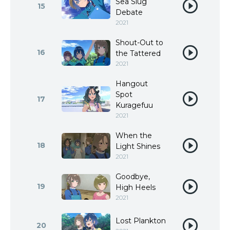
Sea Slug
15
Debate
2021
Shout-Out to
16
the Tattered
2021
Hangout
Spot
17
Kuragefuu
2021
When the
18
Light Shines
2021
Goodbye,
19
High Heels
2021
Lost Plankton
20