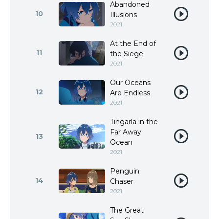
Abandoned
10
Illusions
2021
At the End of
11
the Siege
2021
Our Oceans
12
Are Endless
2021
Tingarla in the
Far Away
13
Ocean
2021
Penguin
14
Chaser
2021
The Great