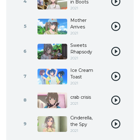
4
in Boots
2021
Mother
5
Arrives
2021
Sweets
6
Rhapsody
2021
Ice Cream
7
Toast
2021
crab crisis
8
2021
Cinderella,
9
the Spy
2021