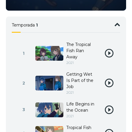
Temporada
1
The Tropical
Fish Ran
1
Away
2021
Getting Wet
Is Part of the
2
Job
2021
Life Begins in
3
the Ocean
2021
Tropical Fish