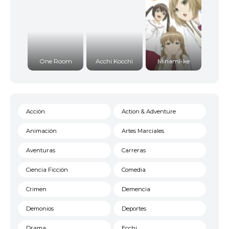
One Room
Acchi Kocchi
Minami-ke
Acción
Action & Adventure
Animación
Artes Marciales
Aventuras
Carreras
Ciencia Ficción
Comedia
Crimen
Demencia
Demonios
Deportes
Drama
Ecchi