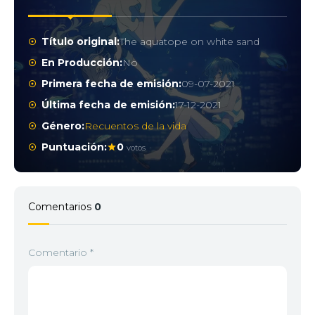
Título original:
The aquatope on white sand
En Producción:
No
Primera fecha de emisión:
09-07-2021
Última fecha de emisión:
17-12-2021
Género:
Recuentos de la vida
Puntuación:
0
votos
Comentarios
0
Comentario
*