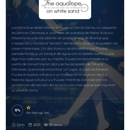
La historia se desarrolla en el Acuario Gama Gama, un pequeño
acuario en Okinawa, a una hora de autobús de Naha. Kukuru
Misakino es una estudiante de preparatoria de 18 años que
trabaja allí y conoce el “secreto” del acuario: a veces se pueden ver
cosas misteriosas. Un día, Kukuru se encuentra con Fuuka,
parada frente a un tanque de agua con el cabello suelto y una
lágrima rodando por su mejilla. Fuuka ha renunciado a su
sueño de convertirse en idol y se ha escapado de Tokio a
Okinawa. Queriendo encontrar un lugar al cual pertenecer,
Fuuka le suplica a Kukuru un trabajo en el acuario. Así, La
historia sigue a Kukuru y Fuuka mientras lidiando con los
problemas del secreto del acuario y la crisis que se avecina ante
su posible cierre.
0
(No Ratings Yet)
24m
2021
19 views