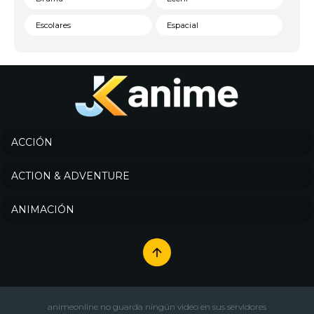
Escolares
Espacial
Familia
Fantasía
Harem
Historico
Infantil
Josei
Juegos
Kids
ACCIÓN
Magia
Mecha
ACTION & ADVENTURE
Militar
Misterio
ANIMACIÓN
Música
Parodia
Policía
Psicológico
Recuentos de la vida
Romance
Samurai
Sci-Fi & Fantasy
animeonline no guarda ningún video en sus servidores