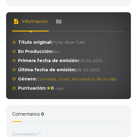
Información
Título original:
Polar Bear Cafe
En Producción:
No
Primera fecha de emisión:
05-04-2012
Última fecha de emisión:
28-03-2013
Género:
Comedia
,
Josei
,
Recuentos de la vida
Puntuación:
0
votos
Comentarios
0
Comentario
*