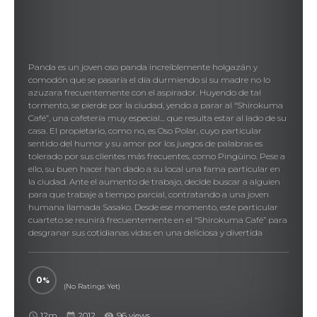
Panda es un joven oso panda increíblemente holgazán y
comodón que se pasaría el día durmiendo si su madre no lo
azuzara frecuentemente con el aspirador. Huyendo de tal
tormento, se pierde por la ciudad, yendo a parar al “Shirokuma
Café”, una cafetería muy especial… que resulta estar al lado de su
casa. El propietario, como no, es Oso Polar, cuyo particular
sentido del humor y su amor por los juegos de palabras es
tolerado por sus clientes más frecuentes, como Pingüino. Pese a
ello, su buen hacer han dado a su local una fama particular en
la ciudad. Ante el aumento de trabajo, decide buscar a alguien
para que trabaje a tiempo parcial, contratando a una joven
humana llamada Sasako. Desde ese momento, este particular
cuarteto se reunirá frecuentemente en el “Shirokuma Café” para
desgranar sus cotidianas vidas en una deliciosa y divertida
comedia.
しろくまカフェ, Polar Bear Cafe
0
(No Ratings Yet)
12m
2012
96 views