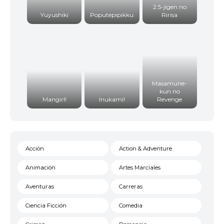
2.5-jigen no
Yuyushiki
Poputepipikku
Ririsa
Masamune-
kun no
Mangirl!
Inukami!
Revenge
Acción
Action & Adventure
Animación
Artes Marciales
Aventuras
Carreras
Ciencia Ficción
Comedia