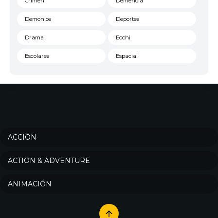
Crimen
Demencia
Demonios
Deportes
Drama
Ecchi
Escolares
Espacial
Familia
Fantasía
Harem
Historico
Infantil
Josei
Juegos
Kids
ACCIÓN
Magia
Mecha
ACTION & ADVENTURE
Militar
Misterio
ANIMACIÓN
Música
Parodia
Policía
Psicológico