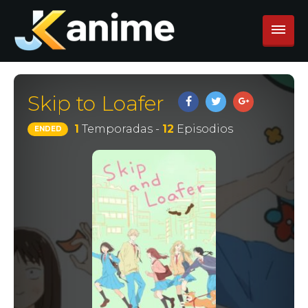
Skip to Loafer
1
Temporadas -
12
Episodios
ENDED