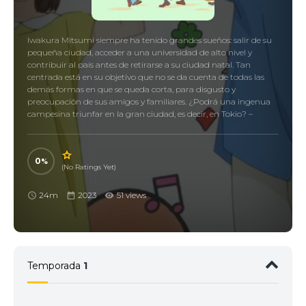
Iwakura Mitsumi siempre ha tenido grandes sueños: salir de su
pequeña ciudad, acceder a una universidad de alto nivel y
contribuir al país antes de retirarse a su ciudad natal. Tan
centrada está en su objetivo que no se da cuenta de todas las
demás formas en que se queda corta, para disgusto y
preocupación de sus amigos y familiares. ¿Podrá una ingenua
campesina triunfar en la gran ciudad, es decir, en Tokio? –
0
(No Ratings Yet)
24m
2023
51 views
Temporada
1