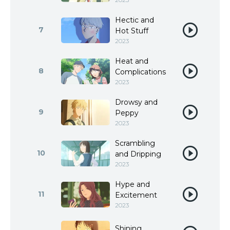
Hectic and
7
Hot Stuff
2023
Heat and
8
Complications
2023
Drowsy and
9
Peppy
2023
Scrambling
10
and Dripping
2023
Hype and
11
Excitement
2023
Shining