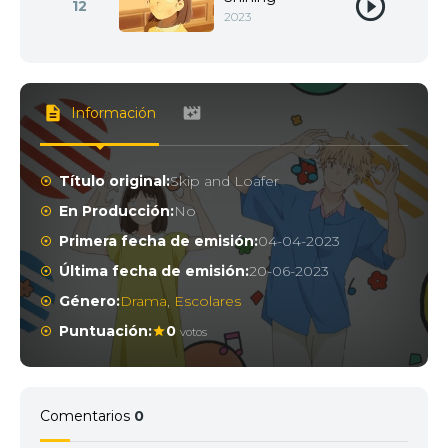
12
2023
Información
Título original:
Skip and Loafer
En Producción:
No
Primera fecha de emisión:
04-04-2023
Última fecha de emisión:
20-06-2023
Género:
Drama
,
Escolares
Puntuación:
0
votos
Comentarios
0