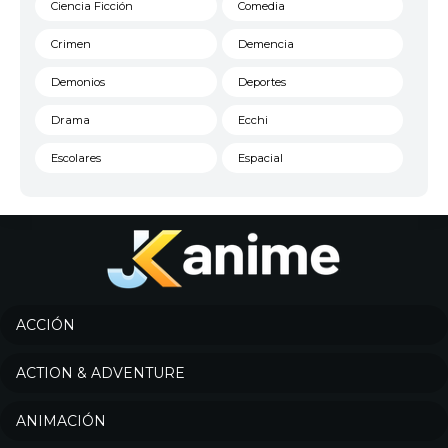
Ciencia Ficción
Comedia
Crimen
Demencia
Demonios
Deportes
Drama
Ecchi
Escolares
Espacial
Familia
Fantasía
Harem
Historico
Infantil
Josei
Juegos
Kids
ACCIÓN
Magia
Mecha
ACTION & ADVENTURE
Militar
Misterio
ANIMACIÓN
Música
Parodia