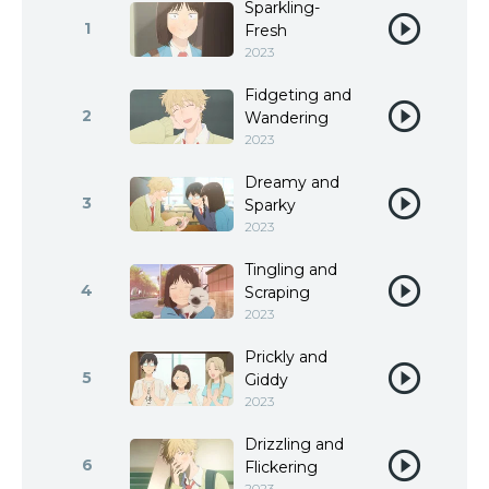
Sparkling-
1
Fresh
2023
Fidgeting and
2
Wandering
2023
Dreamy and
3
Sparky
2023
Tingling and
4
Scraping
2023
Prickly and
5
Giddy
2023
Drizzling and
6
Flickering
2023