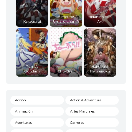
Himouto!
Hidan no Aria
Kakegurui
Umaru-chan R
AA
Turn A
Hakuouki:
Gundam
Chu-Bra!!
Reimeiroku
Acción
Action & Adventure
Animación
Artes Marciales
Aventuras
Carreras