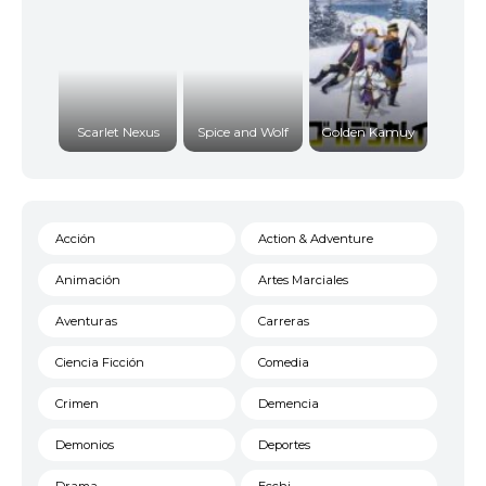
Scarlet Nexus
Spice and Wolf
Golden Kamuy
Acción
Action & Adventure
Animación
Artes Marciales
Aventuras
Carreras
Ciencia Ficción
Comedia
Crimen
Demencia
Demonios
Deportes