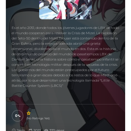
Es el año 2051, donde todos los jóvenes jugadores de LBX de todo
el mundo cooperan para resolver la Crisis de Mizel. La explosión
del Seto-50 dentro del Mizel Trouser está contenido dentro de la
Gran Esfera, pero la energía liberada abrió una grieta
dimensional, dividiendo así el mundo en dos. Esta es la historia
de otro mundo paralelo del mundo de pasatiempos LBX de
Danball Senki, una historia sobre cómo el pasatiempo infantil se
convirtió en tecnología militar después de la secuelas de la crisis.
Los gobiernos del mundo están preocupados por el futuro
terrorismo a gran escala debido a los restos de lo que Mizel dejó
atrás, por lo que desarrollan una tecnología llamada “Little
Battle Counter System (LBCS)”
0
(No Ratings Yet)
24m
2021
333 views