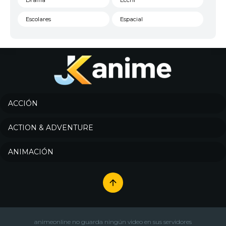
Drama
Ecchi
Escolares
Espacial
Familia
Fantasía
Harem
Historico
Infantil
Josei
Juegos
Kids
ACCIÓN
Magia
Mecha
ACTION & ADVENTURE
Militar
Misterio
ANIMACIÓN
Música
Parodia
Policía
Psicológico
Recuentos de la vida
Romance
Samurai
Sci-Fi & Fantasy
animeonline no guarda ningún video en sus servidores