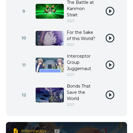
The Battle at
Kanmon
9
Strait
2021
For the Sake
10
of this World?
2021
Interceptor
Group
11
Juggernaut
2021
Bonds That
Save the
12
World
2021
Información