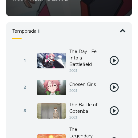
Temporada
1
The Day I Fell
Into a
1
Battlefield
2021
Chosen Girls
2
2021
The Battle of
3
Gotenba
2021
The
Legendary