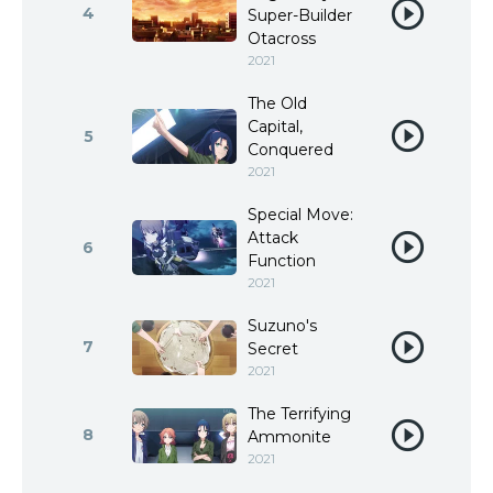
4
Super-Builder
Otacross
2021
The Old
Capital,
5
Conquered
2021
Special Move:
Attack
6
Function
2021
Suzuno's
7
Secret
2021
The Terrifying
8
Ammonite
2021