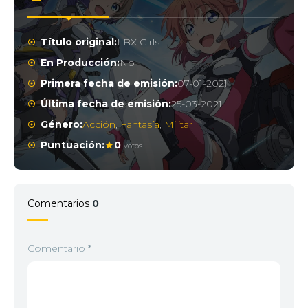
Título original:
LBX Girls
En Producción:
No
Primera fecha de emisión:
07-01-2021
Última fecha de emisión:
25-03-2021
Género:
Acción
,
Fantasía
,
Militar
Puntuación:
0
votos
Comentarios
0
Comentario
*