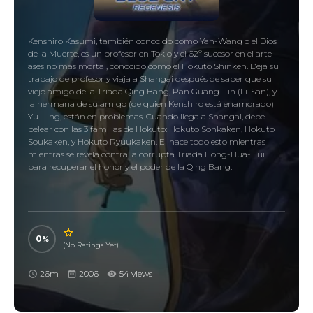
Kenshiro Kasumi, también conocido como Yan-Wang o el Dios
de la Muerte, es un profesor en Tokio y el 62º sucesor en el arte
asesino más mortal, conocido como el Hokuto Shinken. Deja su
trabajo de profesor y viaja a Shangai después de saber que su
viejo amigo de la Triada Qing Bang, Pan Guang-Lin (Li-San), y
la hermana de su amigo (de quien Kenshiro está enamorado)
Yu-Ling, están en problemas. Cuando llega a Shangai, debe
pelear con las 3 familias de Hokuto: Hokuto Sonkaken, Hokuto
Soukaken, y Hokuto Ryuukaken. El hace todo esto mientras
mientras se revela contra la corrupta Triada Hong-Hua-Hui
para recuperar el honor y el poder de la Qing Bang.
0
(No Ratings Yet)
26m
2006
54 views