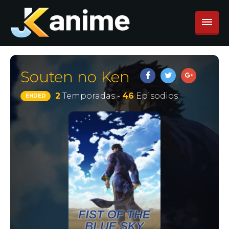
Souten no Ken
2
Temporadas -
46
Episodios
ENDED