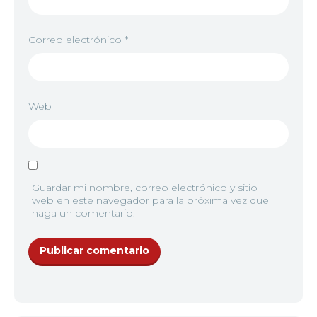
Correo electrónico
*
8
<img src="//image.tmdb.org/t/p/w92/iST0OayggJ
Web
9
<img src="//image.tmdb.org/t/p/w92/gQTHQvvbos
10
<img src="//image.tmdb.org/t/p/w92/1eFNsSIZ3my
Guardar mi nombre, correo electrónico y sitio
web en este navegador para la próxima vez que
haga un comentario.
11
<img src="https://jkanime.ink/wp-content/themes/
12
<img src="https://jkanime.ink/wp-content/themes