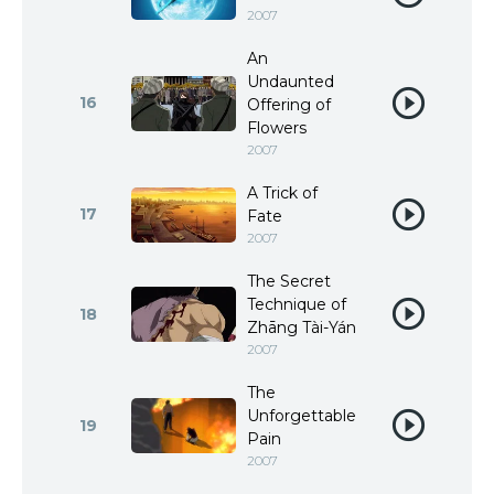
2007
An
Undaunted
16
Offering of
Flowers
2007
A Trick of
17
Fate
2007
The Secret
Technique of
18
Zhāng Tài-Yán
2007
The
Unforgettable
19
Pain
2007