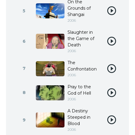
On the
Grounds of
5
Shangai
2006
Slaughter in
the Game of
6
Death
2006
The
7
Confrontation
2006
Pray to the
8
God of Hell
2006
A Destiny
Steeped in
9
Blood
2006