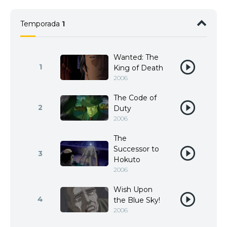
Temporada
1
Wanted: The
1
King of Death
2006
The Code of
2
Duty
2006
The
Successor to
3
Hokuto
2006
Wish Upon
4
the Blue Sky!
2006