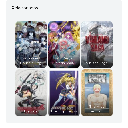
Relacionados
Senkaiden
Saint Seiya:
Houshin Engi
Saintia Shou
Vinland Saga
Thermae
Hundred
Burn Up Excess
Romae