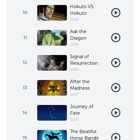
Hokuto VS
10
Hokuto
2006
Ask the
11
Dragon
2006
Signal of
12
Resurrection
2006
After the
13
Madness
2007
Journey of
14
Fate
2007
The Beatiful
15
Horse Bandit