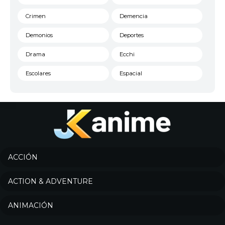
Crimen
Demencia
Demonios
Deportes
Drama
Ecchi
Escolares
Espacial
Familia
Fantasía
Harem
Historico
Infantil
Josei
Juegos
Kids
ACCIÓN
Magia
Mecha
ACTION & ADVENTURE
Militar
Misterio
ANIMACIÓN
Música
Parodia