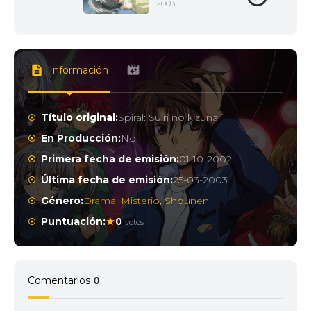
2003
Información
Título original:
Spiral: Suiri no kizuna
En Producción:
No
Primera fecha de emisión:
01-10-2002
Última fecha de emisión:
25-03-2003
Género:
Drama
,
Misterio
,
Shounen
Puntuación:
0
votos
Comentarios
0