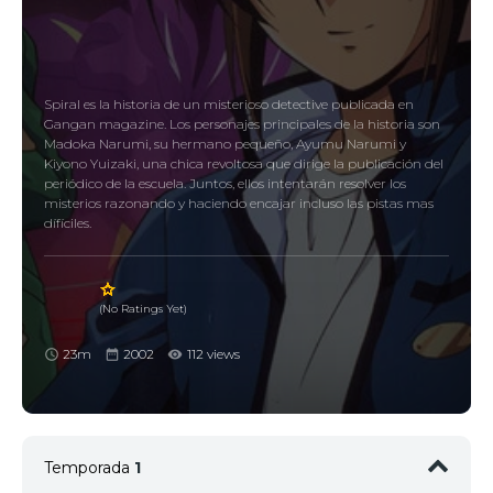
Spiral es la historia de un misterioso detective publicada en
Gangan magazine. Los personajes principales de la historia son
Madoka Narumi, su hermano pequeño, Ayumu Narumi y
Kiyono Yuizaki, una chica revoltosa que dirige la publicación del
periódico de la escuela. Juntos, ellos intentarán resolver los
misterios razonando y haciendo encajar incluso las pistas mas
dífíciles.
(No Ratings Yet)
23m
2002
112 views
Temporada
1