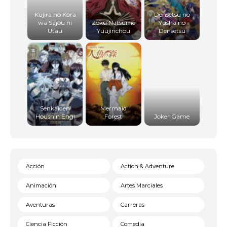
Kujira no Kora
Densetsu no
wa Sajou ni
Zoku Natsume
Yusha no
Utau
Yuujinchou
Densetsu
Senkaiden
Mermaid
Houshin Engi
Forest
Joker Game
Acción
Action & Adventure
Animación
Artes Marciales
Aventuras
Carreras
Ciencia Ficción
Comedia