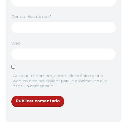
8
<img src="//image.tmdb.org/t/p/w92/9l5HcKhM5F
Correo electrónico
*
8
<img src="//image.tmdb.org/t/p/w92/10IDii3X575F
9
<img src="//image.tmdb.org/t/p/w92/tnUsOYgRvFo
Web
9
<img src="//image.tmdb.org/t/p/w92/eMaaFAg0sE
10
<img src="//image.tmdb.org/t/p/w92/m3plwhUEz
Guardar mi nombre, correo electrónico y sitio
web en este navegador para la próxima vez que
haga un comentario.
10
<img src="//image.tmdb.org/t/p/w92/i36UD416f4P
11
<img src="//image.tmdb.org/t/p/w92/w4eE6Jb9iH