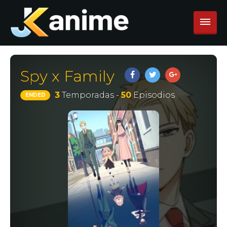
Spy x Family
3
Temporadas -
50
Episodios
ENDED