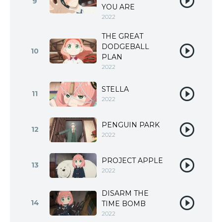
9
YOU ARE
2022
THE GREAT
DODGEBALL
10
PLAN
2022
STELLA
11
2022
PENGUIN PARK
12
2022
PROJECT APPLE
13
2022
DISARM THE
14
TIME BOMB
2022