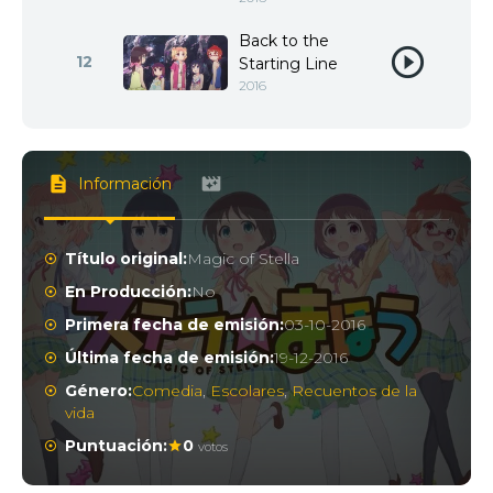
Back to the
12
Starting Line
2016
Información
Título original:
Magic of Stella
En Producción:
No
Primera fecha de emisión:
03-10-2016
Última fecha de emisión:
19-12-2016
Género:
Comedia
,
Escolares
,
Recuentos de la
vida
Puntuación:
0
votos