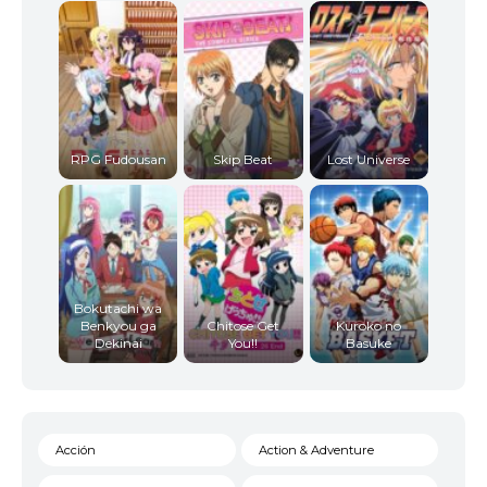
RPG Fudousan
Skip Beat
Lost Universe
Bokutachi wa
Benkyou ga
Chitose Get
Kuroko no
Dekinai
You!!
Basuke
Acción
Action & Adventure