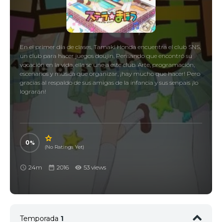
En el primer día de clases, Tamaki Honda encuentra el club SNS,
un club para hacer juegos doujin. Pensando que encontró su
vocación en la vida, ella se une a este club. Arte, programación,
escenarios y música que organizar, ¡hay mucho que hacer! Pero
gracias al respaldo de sus amigas de la infancia y sus senpais ¡lo
lograrán!
0
(No Ratings Yet)
24m
2016
53 views
Temporada
1