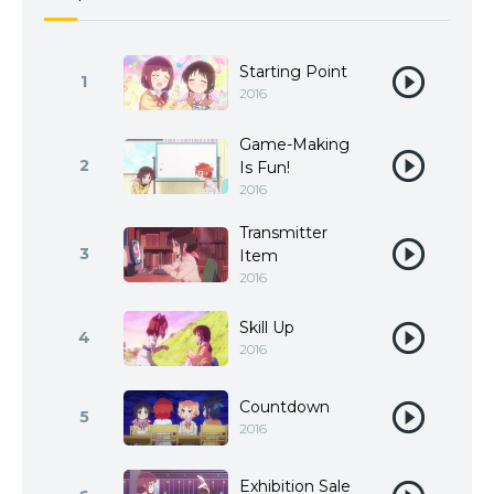
Starting Point
1
2016
Game-Making
2
Is Fun!
2016
Transmitter
3
Item
2016
Skill Up
4
2016
Countdown
5
2016
Exhibition Sale