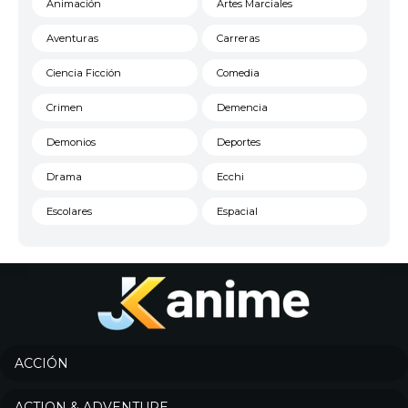
Animación
Artes Marciales
Aventuras
Carreras
Ciencia Ficción
Comedia
Crimen
Demencia
Demonios
Deportes
Drama
Ecchi
Escolares
Espacial
Familia
Fantasía
Harem
Historico
Infantil
Josei
Juegos
Kids
ACCIÓN
Magia
Mecha
ACTION & ADVENTURE