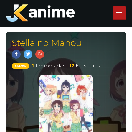
Stella no Mahou
1
Temporadas -
12
Episodios
ENDED