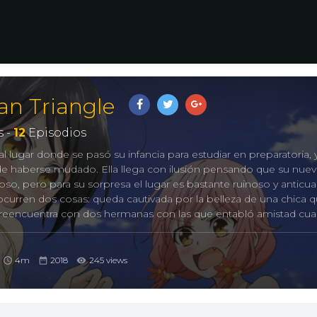
an Triangle
 -
12
Episodios
 lugar donde se pasó su infancia para estudiar en preparatoria, y
e haberse mudado. Ella llega con ilusión pensando que su nuev
ujoso, pero para su sorpresa el lugar es bastante ruinoso y anticu
curren dos cosas: queda cautivada por la belleza de una chica 
e reencuentra con dos hermanas con las que entabló amistad cu
a contra su pecho!
achibanakan To Lie Angle, 立花館To Lieあんぐる
4m
2018
245 views