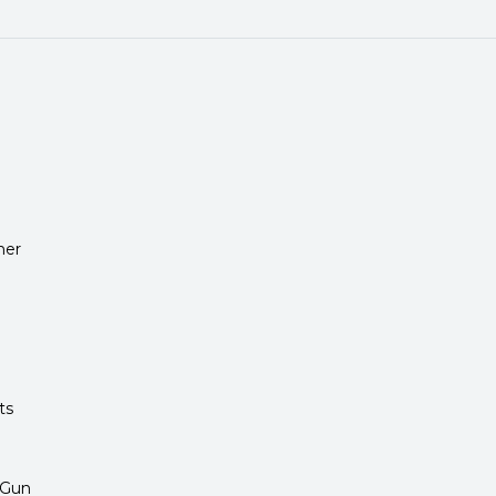
her
ts
 Gun