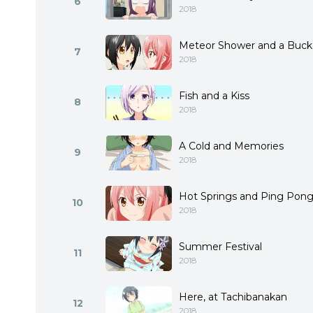
6
2018
Meteor Shower and a Buck
7
2018
Fish and a Kiss
8
2018
A Cold and Memories
9
2018
Hot Springs and Ping Pon
10
2018
Summer Festival
11
2018
Here, at Tachibanakan
12
2018