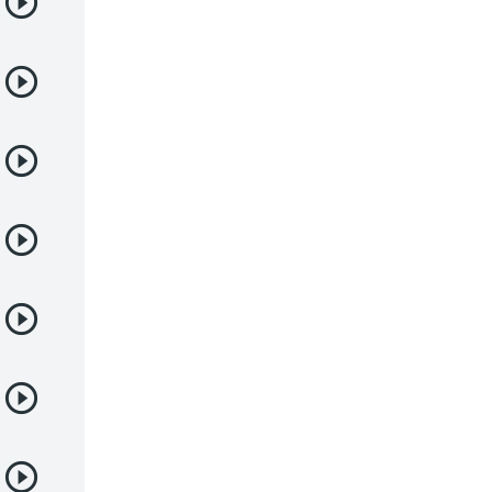
Deportes
Drama
Ecchi
Escolares
Espacial
Familia
Fantasía
Harem
Historico
Infantil
Josei