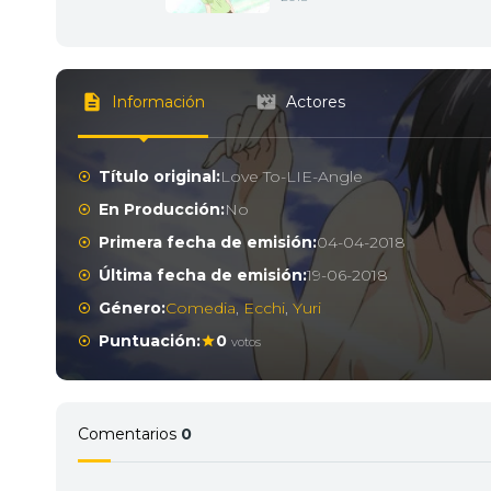
Información
Actores
Título original:
Love To-LIE-Angle
En Producción:
No
Primera fecha de emisión:
04-04-2018
Última fecha de emisión:
19-06-2018
Género:
Comedia
,
Ecchi
,
Yuri
Puntuación:
0
votos
Comentarios
0