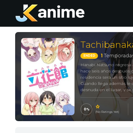
Tachibanak
1
Temporadas
ENDED
Hanabi Natsuno regresa al
hace seis años después d
residencia será un sitio l
Cuando llega además le o
desnuda en el lugar, y s
una niña, ¡y una la apriet
Love to Lie Angle, T
0
(No Ratings Yet)