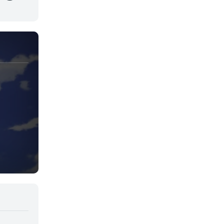
Juegos
Kids
Magia
Mecha
Militar
Misterio
Música
Parodia
Policía
Psicológico
Recuentos de la vida
Romance