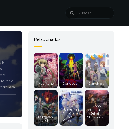
Relacionados
 lo
a
ado.
que hay
Magikano
Dandadan
Danchigai
ando era
Kono
Yoake Mae
Subarashii
Yori Ruri Iro
Sekai ni
Dungeon
Na -
Shukufuku.
Meshi
Crescent...
..