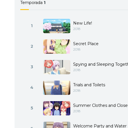
Temporada
1
New Life!
1
2018
Secret Place
2
2018
Spying and Sleeping Toget
3
2018
Trials and Toilets
4
2018
Summer Clothes and Close
5
2018
Welcome Party and Water