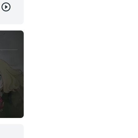
Juegos
Kids
Magia
Mecha
Militar
Misterio
Música
Parodia
Policía
Psicológico
Recuentos de la vida
Romance