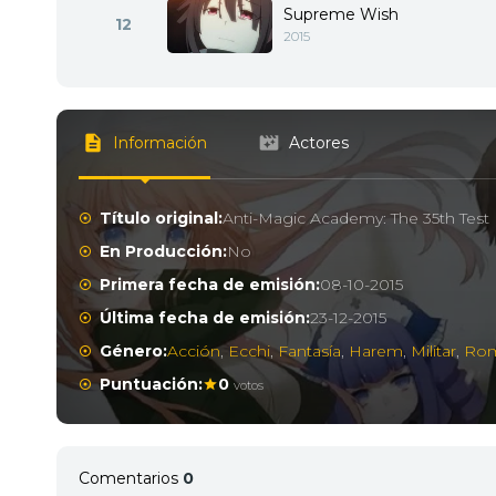
Supreme Wish
12
2015
Información
Actores
Título original:
Anti-Magic Academy: The 35th Test
En Producción:
No
Primera fecha de emisión:
08-10-2015
Última fecha de emisión:
23-12-2015
Género:
Acción
,
Ecchi
,
Fantasía
,
Harem
,
Militar
,
Ro
Puntuación:
0
votos
Comentarios
0