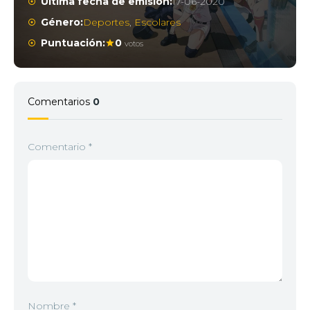
Última fecha de emisión:
17-06-2020
Género:
Deportes
,
Escolares
Puntuación:
0
votos
Comentarios
0
Comentario
*
Nombre
*