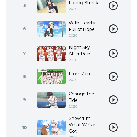
Losing Streak
5
2020
With Hearts
6
Full of Hope
2020
Night Sky
7
After Rain
2020
From Zero
8
2020
Change the
9
Tide
2020
Show 'Em
What We've
10
Got