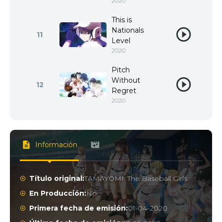
2020
This is
Nationals
11
Level
2020
Pitch
Without
12
Regret
2020
Información
Título original:
TAMAYOMI: The Baseball Girls
En Producción:
No
Primera fecha de emisión:
01-04-2020