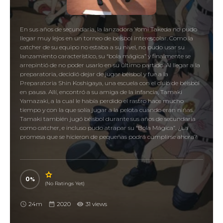
En sus años de secundaria, la lanzadora Yomi Takeda no pudo
llegar muy lejos en un torneo de béisbol interescolar. Como la
catcher de su equipo no estaba a su nivel, no pudo usar su
lanzamiento característico, su “bola mágica” y finalmente se
arrepintió de no poder usarlo en su último partido. Al llegar a la
preparatoria, decidió dejar de jugar béisbol y fue a la
Preparatoria Shin Koshigaya, una escuela con el club de béisbol
en pausa. Allí, encontró a su amiga de la infancia, Tamaki
Yamazaki, a la cual le había perdido el rastro hace mucho
tiempo y con la que solía jugar a la pelota cuando eran niñas.
Tamaki también jugó béisbol durante sus años de secundaria
como catcher, e incluso pudo atrapar su “Bola Mágica”. ¿La
promesa que se hicieron de pequeñas podrá cumplirse ahora?
0
(No Ratings Yet)
24m
2020
31 views