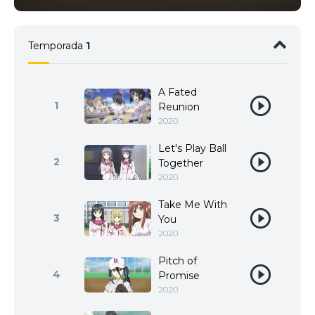
Temporada
1
A Fated
1
Reunion
2020
Let's Play Ball
2
Together
2020
Take Me With
3
You
2020
Pitch of
4
Promise
2020