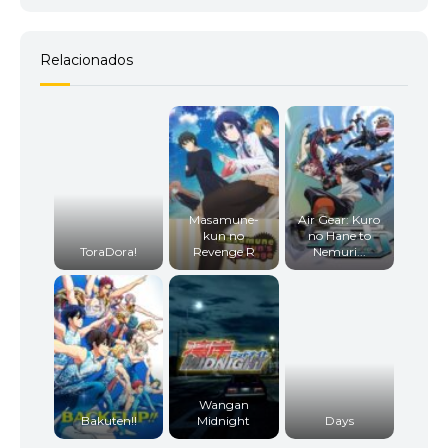
Relacionados
Masamune-
Air Gear: Kuro
kun no
no Hane to
ToraDora!
Revenge R
Nemuri...
Wangan
Bakuten!!
Midnight
Days