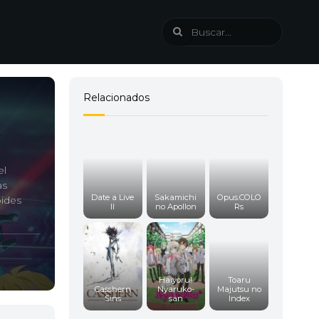
Relacionados
el
as
Date a Live
Sakamichi
Opus.COLO
oides
II
no Apollon
Rs
Haiyoru!
Toaru
Casshern
Nyaruko-
Majutsu no
Sins
san
Index