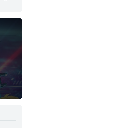
Juegos
Kids
Magia
Mecha
Militar
Misterio
Música
Parodia
Policía
Psicológico
Recuentos de la vida
Romance