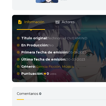
Información
Actores
Título original:
Technoroid OVERMIND
En Producción:
No
Primera fecha de emisión:
05-01-2023
Última fecha de emisión:
30-03-2023
Género:
Ciencia Ficción
,
Música
Puntuación:
0
votos
Comentarios
0