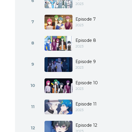
6
2023
Episode 7
7
2023
Episode 8
8
2023
Episode 9
9
2023
Episode 10
10
2023
Episode 11
11
2023
Episode 12
12
2023