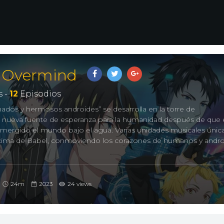
: Overmind
 -
12
Episodios
chados y hermosos androides” se desarrolla en la torre de
a nueva fuente de esperanza para la humanidad después de que 
mergido el mundo bajo el agua. Varias unidades musicales únic
a cima de Babel, conmoviendo los corazones de humanos y andr
24m
2023
24 views