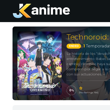
Technoroid
1
Temporadas
ENDED
La historia de los “desdi
entretenimiento Babel, l
cambio climático haya su
compiten por llegar a l
con sus actuaciones. –
0
(No Ratings Yet)