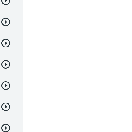
Deportes
Drama
Ecchi
Escolares
Espacial
Familia
Fantasía
Harem
Historico
Infantil
Josei