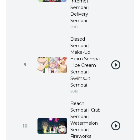
Internet
Sempai |
Delivery
Sempai
2019
Biased
Sempai |
Make-Up
Exam Sempai
9
| Ice Cream
Sempai |
Swimsuit
Sempai
2019
Beach
Sempai | Crab
Sempai |
Watermelon
10
Sempai |
Fireworks