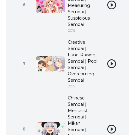
6
Measuring
Sempai |
Suspicious
Sempai
2019
Creative
Sempai |
Fund-Raising
Sempai | Pool
7
Sempai |
Overcoming
Sempai
2019
Chinese
Sempai |
Mentalist
Sempai |
Mikan
8
Sempai |