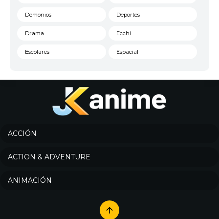
Demonios
Deportes
Drama
Ecchi
Escolares
Espacial
Familia
Fantasía
Harem
Historico
Infantil
Josei
Juegos
Kids
ACCIÓN
Magia
Mecha
ACTION & ADVENTURE
Militar
Misterio
ANIMACIÓN
Música
Parodia
Policía
Psicológico