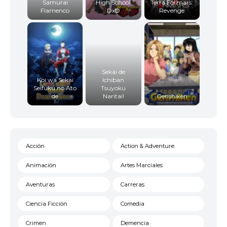
Samurai
High School
Terra Formars:
Flamenco
DxD
Revenge
Sekai de
Koi wa Sekai
Ichiban
Seifuku no Ato
Tsuyoku
de
Naritai!
Genshiken
Acción
Action & Adventure
Animación
Artes Marciales
Aventuras
Carreras
Ciencia Ficción
Comedia
Crimen
Demencia