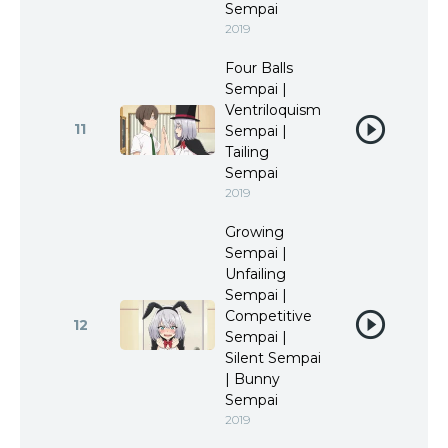
Sempai
2019
Four Balls
Sempai |
Ventriloquism
11
Sempai |
Tailing
Sempai
2019
Growing
Sempai |
Unfailing
Sempai |
Competitive
12
Sempai |
Silent Sempai
| Bunny
Sempai
2019