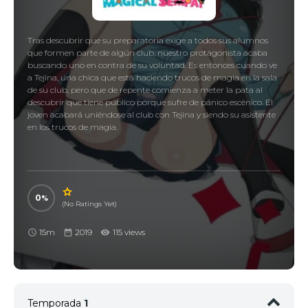
Tras descubrir que su preparatoria exige a todos sus alumnos
que formen parte de algún club, nuestro protagonista acaba
buscando uno en contra de su voluntad. Es entonces cuando ve
a Tejina, una chica que está haciendo trucos de magia en la sala
de su club, pero que de repente comienza a meter la pata al
descubrir que tiene público porque sufre de pánico escénico. El
joven acabará uniéndose al club con Tejina y siendo su asistente
en los trucos de magia.
0
(No Ratings Yet)
15m
2019
115 views
Temporada
1