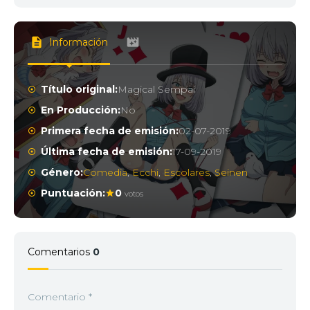
Información
Título original:
Magical Sempai
En Producción:
No
Primera fecha de emisión:
02-07-2019
Última fecha de emisión:
17-09-2019
Género:
Comedia
,
Ecchi
,
Escolares
,
Seinen
Puntuación:
0
votos
Comentarios
0
Comentario
*