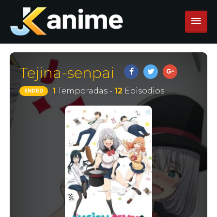
Tejina-senpai
1
Temporadas -
12
Episodios
ENDED