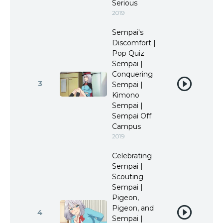
Serious
2019
Sempai's
Discomfort |
Pop Quiz
Sempai |
Conquering
3
Sempai |
Kimono
Sempai |
Sempai Off
Campus
2019
Celebrating
Sempai |
Scouting
Sempai |
Pigeon,
Pigeon, and
4
Sempai |