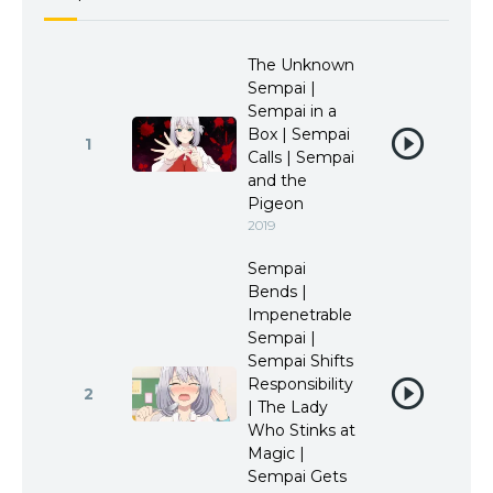
The Unknown
Sempai |
Sempai in a
Box | Sempai
1
Calls | Sempai
and the
Pigeon
2019
Sempai
Bends |
Impenetrable
Sempai |
Sempai Shifts
Responsibility
2
| The Lady
Who Stinks at
Magic |
Sempai Gets