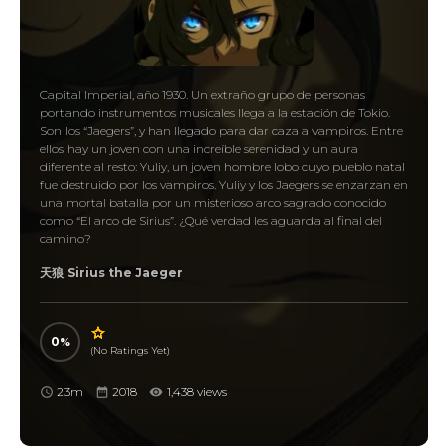
Capital Imperial, año 1930. Un extraño grupo de personas
portando instrumentos musicales llega a la estación de Tokio.
Son los “Jaegers”, y han llegado para dar caza a vampiros. Entre
ellos hay un joven con una increíble serenidad y un aura
diferente al resto: Yuliy, un joven hombre lobo cuyo pueblo natal
fue destruido por los vampiros. Yuliy y los Jaegers se enzarzan en
una mortal batalla por un misterioso arco sagrado conocido
como “El arco de Sirius”. ¿Qué verdad les aguarda al final del
camino?
天狼 Sirius the Jaeger
0
(No Ratings Yet)
23m
2018
1,438 views