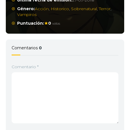
Última fecha de emisión:
27-09-2018
Género:
Acción
,
Historico
,
Sobrenatural
,
Terror
,
Vampiros
Puntuación:
0
votos
Comentarios
0
Comentario
*