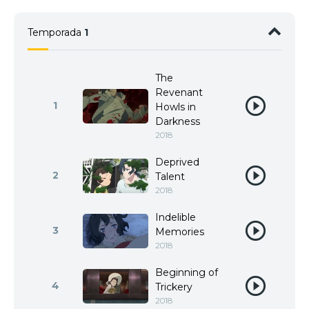
Temporada
1
The
Revenant
1
Howls in
Darkness
2018
Deprived
2
Talent
2018
Indelible
3
Memories
2018
Beginning of
4
Trickery
2018