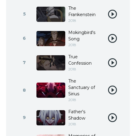
The
5
Frankenstein
2018
Mokingbird's
6
Song
2018
True
7
Confession
2018
The
Sanctuary of
8
Sirius
2018
Father's
9
Shadow
2018