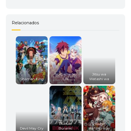
Relacionados
No Game No
Jitsu wa
Shaman King
Life
Watashi wa
Jibaku
Bubuki
Shounen
Devil May Cry
Buranki
Hanako-kun