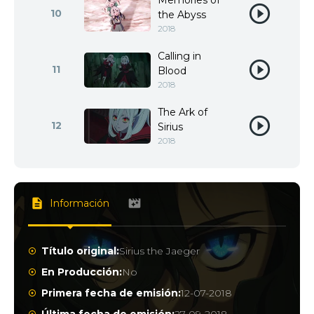
Memories of
10
the Abyss
2018
Calling in
11
Blood
2018
The Ark of
12
Sirius
2018
Información
Título original:
Sirius the Jaeger
En Producción:
No
Primera fecha de emisión:
12-07-2018