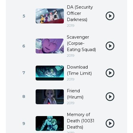
DA (Security
Officer
5
Darkness)
2019
Scavenger
(Corpse-
6
Eating Squad)
2019
Download
7
(Time Limit)
2019
Friend
8
(Hirumi)
2019
Memory of
Death (10031
9
Deaths)
2019