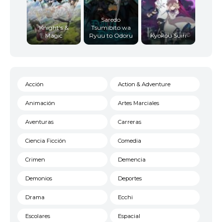
Saredo
Knight’s &
Tsumibito wa
Magic
Ryuu to Odoru
Kyokou Suiri
Acción
Action & Adventure
Animación
Artes Marciales
Aventuras
Carreras
Ciencia Ficción
Comedia
Crimen
Demencia
Demonios
Deportes
Drama
Ecchi
Escolares
Espacial