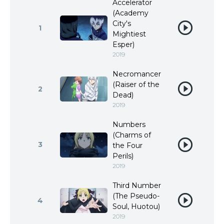
Accelerator
(Academy
City's
1
Mightiest
Esper)
2019
Necromancer
(Raiser of the
2
Dead)
2019
Numbers
(Charms of
3
the Four
Perils)
2019
Third Number
(The Pseudo-
4
Soul, Huotou)
2019