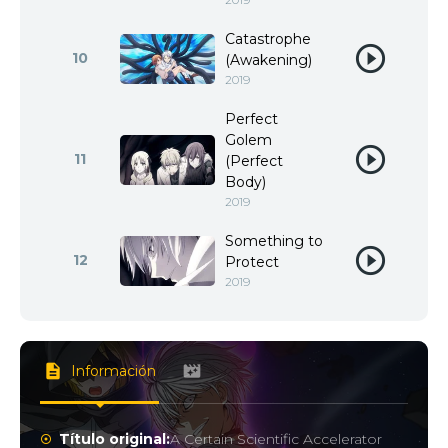
Catastrophe
10
(Awakening)
2019
Perfect
Golem
11
(Perfect
Body)
2019
Something to
12
Protect
2019
Información
Título original:
A Certain Scientific Accelerator