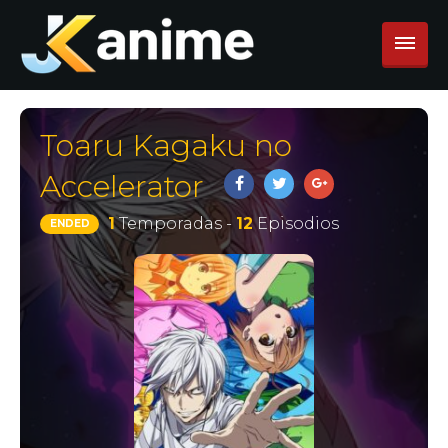
Toaru Kagaku no
Accelerator
1
Temporadas -
12
Episodios
ENDED