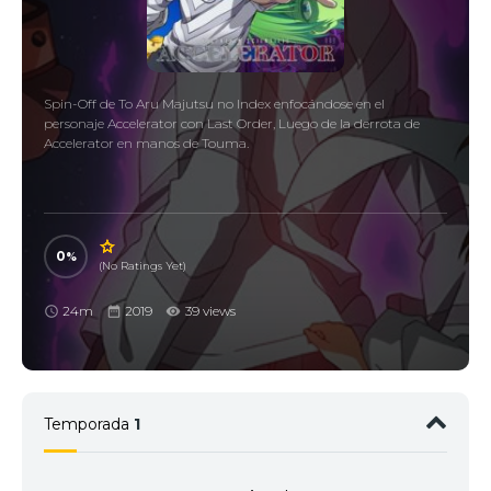
Spin-Off de To Aru Majutsu no Index enfocándose en el
personaje Accelerator con Last Order, Luego de la derrota de
Accelerator en manos de Touma.
0
(No Ratings Yet)
24m
2019
39 views
Temporada
1