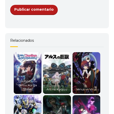
Relacionados
Chuunibyou
demo Koi ga
Shitai!
Ars no Kyojuu
Venus vs Virus