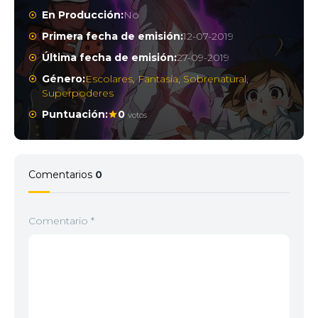
En Producción:
No
Primera fecha de emisión:
12-07-2019
Última fecha de emisión:
27-09-2019
Género:
Escolares
,
Fantasía
,
Sobrenatural
,
Superpoderes
Puntuación:
0
votos
Comentarios
0
Comentario
*