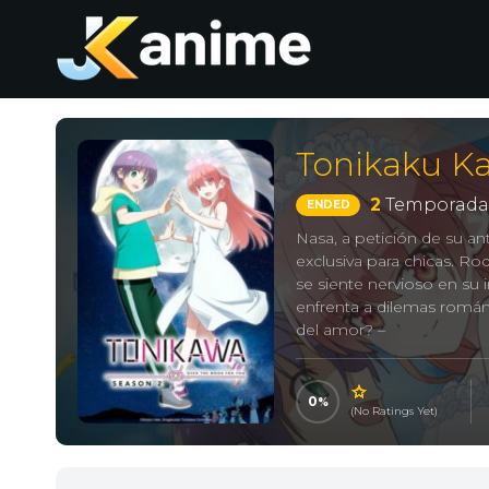
Tonikaku Ka
2
Temporada
ENDED
Nasa, a petición de su a
exclusiva para chicas. R
se siente nervioso en su 
enfrenta a dilemas román
del amor? –
0
(No Ratings Yet)