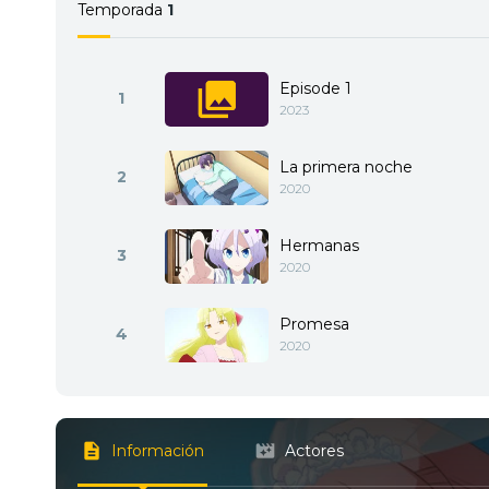
Temporada
1
Episode 1
1
2023
La primera noche
2
2020
Hermanas
3
2020
Promesa
4
2020
Información
Actores