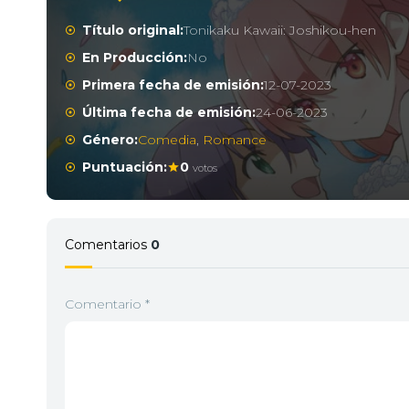
Título original:
Tonikaku Kawaii: Joshikou-hen
En Producción:
No
Primera fecha de emisión:
12-07-2023
Última fecha de emisión:
24-06-2023
Género:
Comedia
,
Romance
Puntuación:
0
votos
Comentarios
0
Comentario
*