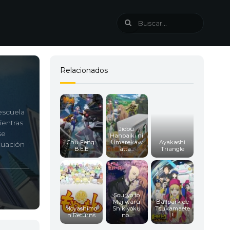
Relacionados
escuela
ientras
Jidou
se
Hanbaiki ni
Chu Feng:
Umarekaw
Ayakashi
cuación
B.E.E
atta...
Triangle
Souryo to
Majiwaru
Ballpark de
Moyashimo
Shikiyoku
Tsukamaete
n Returns
no...
!