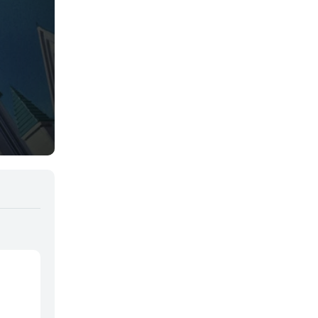
Deportes
Drama
Ecchi
Escolares
Espacial
Familia
Fantasía
Harem
Historico
Infantil
Josei