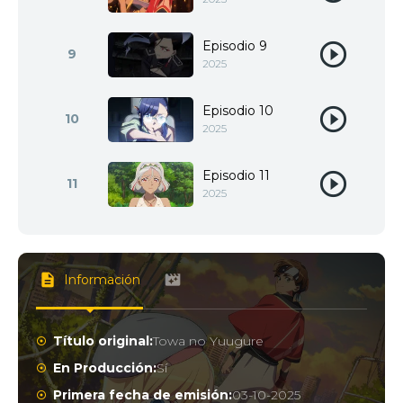
Episodio 9
9
2025
Episodio 10
10
2025
Episodio 11
11
2025
Información
Título original:
Towa no Yuugure
En Producción:
Sí
Primera fecha de emisión:
03-10-2025