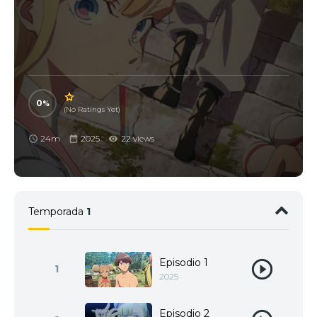
0
(No Ratings Yet)
24m
2025
22 views
Temporada
1
Episodio 1
1
2025
Episodio 2