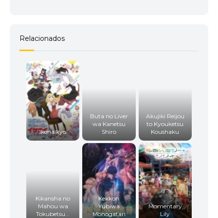
Relacionados
Buta no Liver
Akujiki Reijou
wa Kanetsu
to Kyouketsu
Ikenaikyo
Shiro
Koushaku
Kikansha no
Kekkon
Mahou wa
Yubiwa
Momentary
Tokubetsu...
Monogatari
Lily