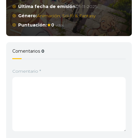
Última fecha de emisión:
21-11-2025
Género:
Animación
,
Sci-Fi & Fantasy
Puntuación:
0
votos
Comentarios
0
Comentario
*