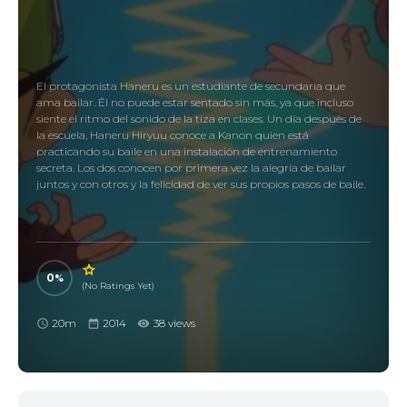
El protagonista Haneru es un estudiante de secundaria que
ama bailar. Él no puede estar sentado sin más, ya que incluso
siente el ritmo del sonido de la tiza en clases. Un día después de
la escuela, Haneru Hiryuu conoce a Kanon quien está
practicando su baile en una instalación de entrenamiento
secreta. Los dos conocen por primera vez la alegría de bailar
juntos y con otros y la felicidad de ver sus propios pasos de baile.
0
(No Ratings Yet)
20m
2014
38 views