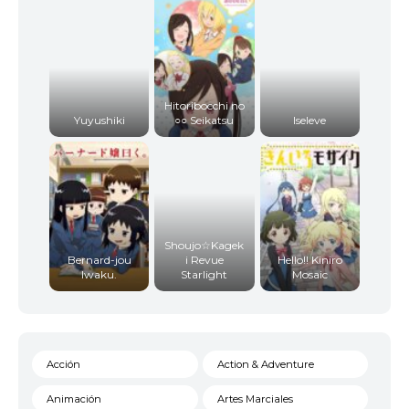
Hitoribocchi no
Yuyushiki
○○ Seikatsu
Iseleve
Shoujo☆Kagek
Bernard-jou
i Revue
Hello!! Kiniro
Iwaku.
Starlight
Mosaic
Acción
Action & Adventure
Animación
Artes Marciales