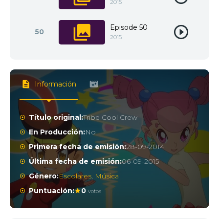
2015
Episode 50
50
2015
Información
Título original:
Tribe Cool Crew
En Producción:
No
Primera fecha de emisión:
28-09-2014
Última fecha de emisión:
06-09-2015
Género:
Escolares
,
Música
Puntuación:
0
votos