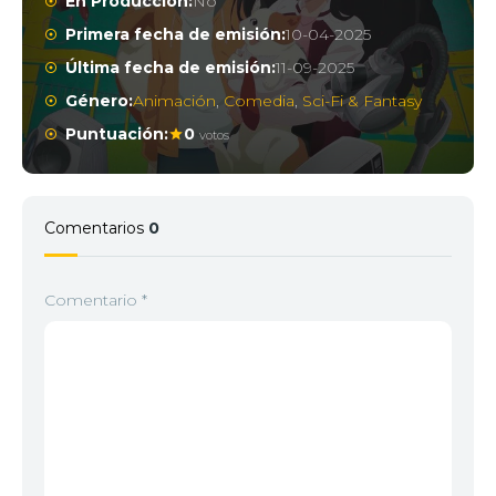
En Producción:
No
Primera fecha de emisión:
10-04-2025
Última fecha de emisión:
11-09-2025
Género:
Animación
,
Comedia
,
Sci-Fi & Fantasy
Puntuación:
0
votos
Comentarios
0
Comentario
*