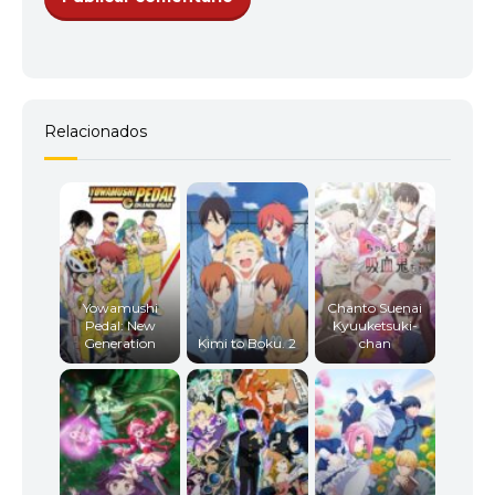
Relacionados
Yowamushi
Chanto Suenai
Pedal: New
Kyuuketsuki-
Generation
Kimi to Boku. 2
chan