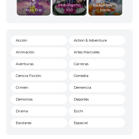
Mob Psycho
Kikaijikake no
Acro Trip
100
Marie
Acción
Action & Adventure
Animación
Artes Marciales
Aventuras
Carreras
Ciencia Ficción
Comedia
Crimen
Demencia
Demonios
Deportes
Drama
Ecchi
Escolares
Espacial
Familia
Fantasía