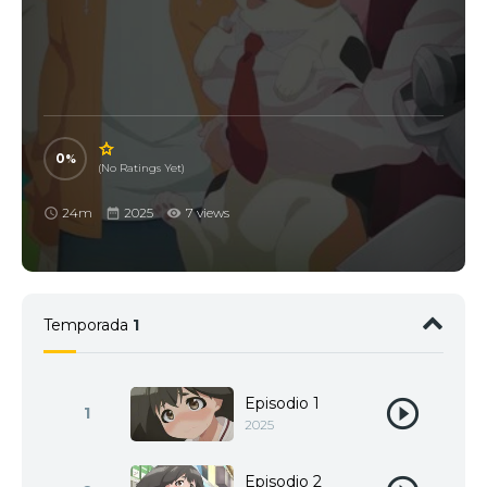
0
(No Ratings Yet)
24m
2025
7 views
Temporada
1
Episodio 1
1
2025
Episodio 2