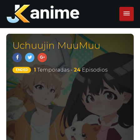
Uchuujin MuuMuu
1
Temporadas -
24
Episodios
ENDED