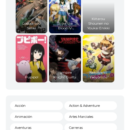
Kiitarou
Lodoss-tou
Strike the
Shounen no
Senki
Blood IV
Youkai Enikki
Vampire
Nekogami
Pupipo!
Knight Guilty
Yaoyorozu
Acción
Action & Adventure
Animación
Artes Marciales
Aventuras
Carreras