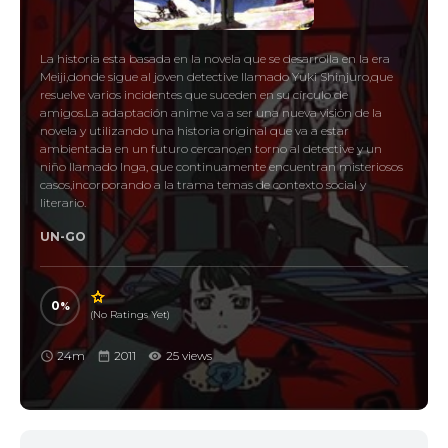
La historia esta basada en la novela que se desarrolla en la era
Meiji,donde sigue al joven detective llamado Yuki Shinjuro,que
resuelve varios incidentes que suceden en su círculo de
amigos.La adaptación anime va a ser una nueva visión de la
novela y utilizando una historia original que va a estar
ambientada en un futuro cercano,en torno al detective y un
niño llamado Inga, que continuamente encuentran misteriosos
casos,incorporando a la trama temas de contexto social y
literario.
UN-GO
0
(No Ratings Yet)
24m
2011
25 views