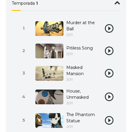
Temporada
1
Murder at the
1
Ball
2011
Pitiless Song
2
2011
Masked
3
Mansion
2011
House,
4
Unmasked
2011
The Phantom
5
Statue
2011