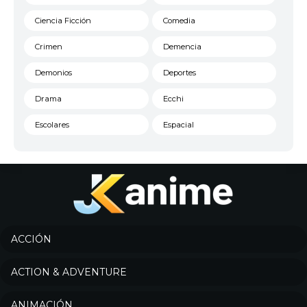
Ciencia Ficción
Comedia
Crimen
Demencia
Demonios
Deportes
Drama
Ecchi
Escolares
Espacial
Familia
Fantasía
Harem
Historico
Infantil
Josei
Juegos
Kids
ACCIÓN
Magia
Mecha
ACTION & ADVENTURE
Militar
Misterio
ANIMACIÓN