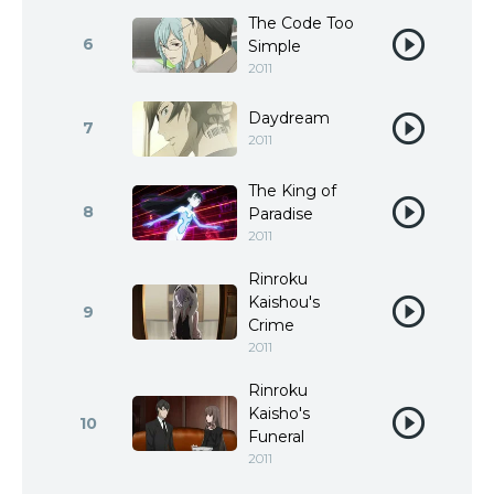
The Code Too
6
Simple
2011
Daydream
7
2011
The King of
8
Paradise
2011
Rinroku
Kaishou's
9
Crime
2011
Rinroku
Kaisho's
10
Funeral
2011