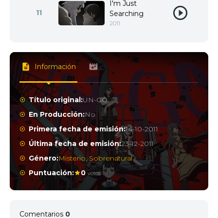
I'm Just
11
Searching
2011
Información
Título original:
UN-GO
En Producción:
No
Primera fecha de emisión:
14-10-2011
Última fecha de emisión:
23-12-2011
Género:
Misterio
,
Sobrenatural
Puntuación:
0
votos
Comentarios
0