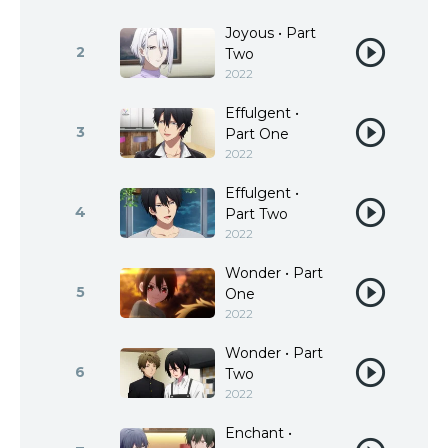
Joyous • Part
2
Two
2022
Effulgent •
3
Part One
2022
Effulgent •
4
Part Two
2022
Wonder • Part
5
One
2022
Wonder • Part
6
Two
2022
Enchant •