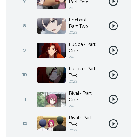
7
Part One
2022
Enchant •
8
Part Two
2022
Lucida • Part
9
One
2022
Lucida • Part
10
Two
2022
Rival • Part
11
One
2022
Rival • Part
12
Two
2022