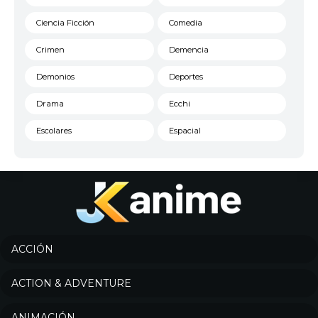
Ciencia Ficción
Comedia
Crimen
Demencia
Demonios
Deportes
Drama
Ecchi
Escolares
Espacial
Familia
Fantasía
Harem
Historico
Infantil
Josei
Juegos
Kids
ACCIÓN
Magia
Mecha
ACTION & ADVENTURE
Militar
Misterio
ANIMACIÓN