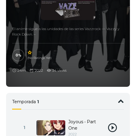
El anime sigue a las unidades de las series Vazzrock — Vazzy y
Rock Down. –
0
(No Ratings Yet)
24m
2022
34 views
Temporada
1
Joyous • Part
1
One
2022