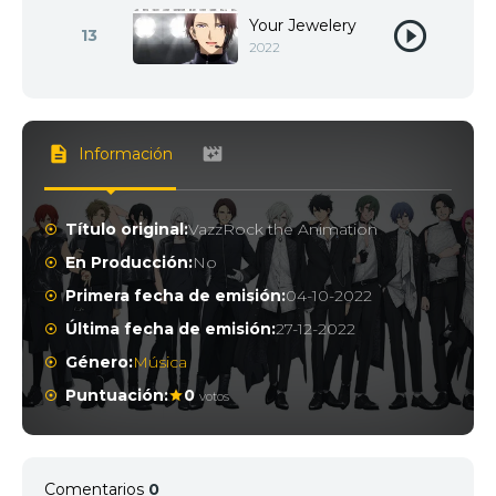
Your Jewelery
13
2022
Información
Título original:
VazzRock the Animation
En Producción:
No
Primera fecha de emisión:
04-10-2022
Última fecha de emisión:
27-12-2022
Género:
Música
Puntuación:
0
votos
Comentarios
0