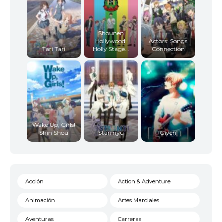
Shounen
Hollywood:
Actors: Songs
Tari Tari
Holly Stage...
Connection
Wake Up, Girls!
Shin Shou
Starmyu
Given
Acción
Action & Adventure
Animación
Artes Marciales
Aventuras
Carreras