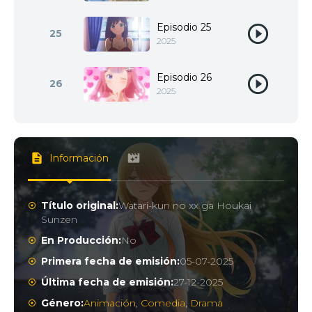
Episodio 25
25
2025
Episodio 26
26
2025
Información
Título original:
Watari-kun no xx ga Houkai
Sunzen
En Producción:
No
Primera fecha de emisión:
05-07-2025
Última fecha de emisión:
27-12-2025
Género:
Animación
,
Comedia
,
Drama