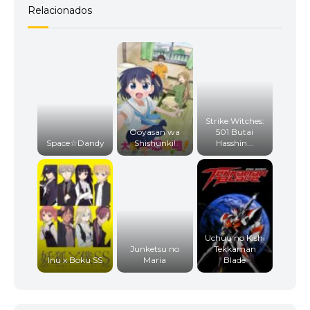
Relacionados
Strike Witches:
Ooyasan wa
501 Butai
Space☆Dandy
Shishunki!
Hasshin...
Uchuu no Kishi
Junketsu no
Tekkaman
Inu x Boku SS
Maria
Blade