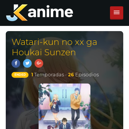
Watari-kun no xx ga
Houkai Sunzen
1
Temporadas -
26
Episodios
ENDED