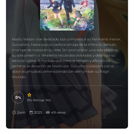
Naoto Watari vive dedicado por completo a su hermana menor,
Suzushiro, hasta que su caótica amiga de la infancia, Satsuki,
irrumpe de nuevo en su vida. Sin pronunciar una sola palabra,
su sola presencia despierta recuerdos olvidados y destroza su
estricta rutina. A medida que crece la tensión y afloran los
secretos, la devoción de Naoto por Suzushiro colisiona con el
dolor acumulado, amenazando con derrumbar su frágil
mundo.
0
(No Ratings Yet)
24m
2025
49 views