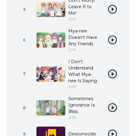
Don't Worry!
Leave It to
5
Me!
2019
Mya-nee
Doesn't Have
6
Any Friends
2019
I Don't
Understand
7
What Mya-
nee Is Saying
2019
Sometimes
Ignorance Is
8
Bliss
2019
9
Desconocido