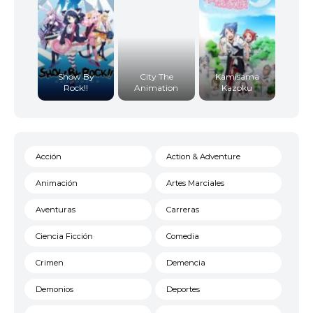
Show By
City The
Kamisama
Rock!!
Animation
Kazoku
Acción
Action & Adventure
Animación
Artes Marciales
Aventuras
Carreras
Ciencia Ficción
Comedia
Crimen
Demencia
Demonios
Deportes