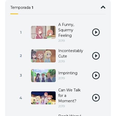
Temporada
1
A Funny,
Squirmy
1
Feeling
2019
Incontestably
2
Cute
2019
Imprinting
3
2019
Can We Talk
for a
4
Moment?
2019