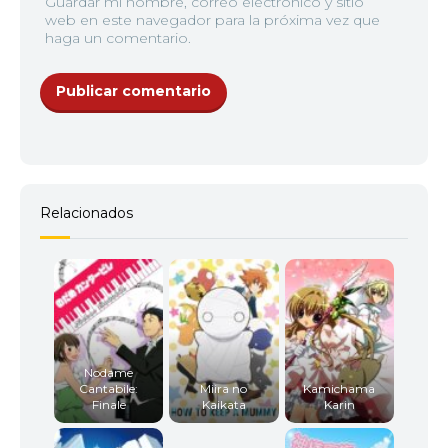
Guardar mi nombre, correo electrónico y sitio
web en este navegador para la próxima vez que
haga un comentario.
Relacionados
Nodame
Cantabile:
Miira no
Kamichama
Finale
Kaikata
Karin