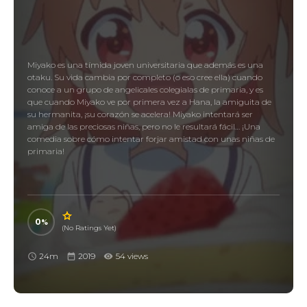
Miyako es una tímida joven universitaria que además es una
otaku. Su vida cambia por completo (o eso cree ella) cuando
conoce a un grupo de angelicales colegialas de primaria, y es
que cuando Miyako ve por primera vez a Hana, la amiguita de
su hermanita, ¡su corazón se acelera! Miyako intentará ser
amiga de las preciosas niñas, pero no le resultará fácil… ¡Una
comedia sobre cómo intentar forjar amistad con unas niñas de
primaria!
0
(No Ratings Yet)
24m
2019
54 views