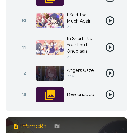
I Said Too
10
Much Again
2019
In Short, It's
Your Fault,
11
Onee-san
2019
Angel's Gaze
12
2019
13
Desconocido
Información