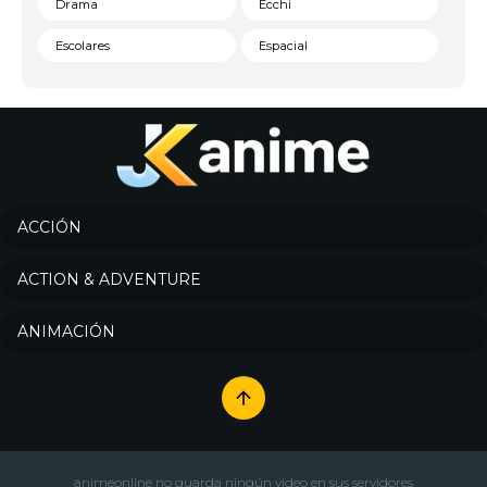
Drama
Ecchi
Escolares
Espacial
Familia
Fantasía
Harem
Historico
Infantil
Josei
Juegos
Kids
ACCIÓN
Magia
Mecha
ACTION & ADVENTURE
Militar
Misterio
ANIMACIÓN
Música
Parodia
Policía
Psicológico
Recuentos de la vida
Romance
Samurai
Sci-Fi & Fantasy
animeonline no guarda ningún video en sus servidores