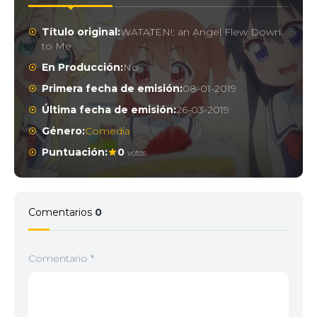
Título original:
WATATEN!: an Angel Flew Down
to Me
En Producción:
No
Primera fecha de emisión:
08-01-2019
Última fecha de emisión:
26-03-2019
Género:
Comedia
Puntuación:
0
votos
Comentarios
0
Comentario
*