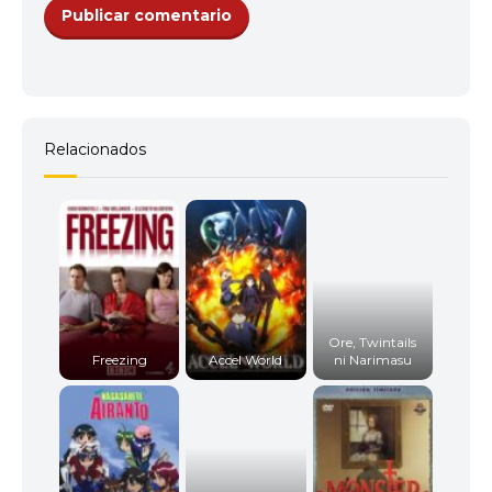
Relacionados
Ore, Twintails
Freezing
Accel World
ni Narimasu