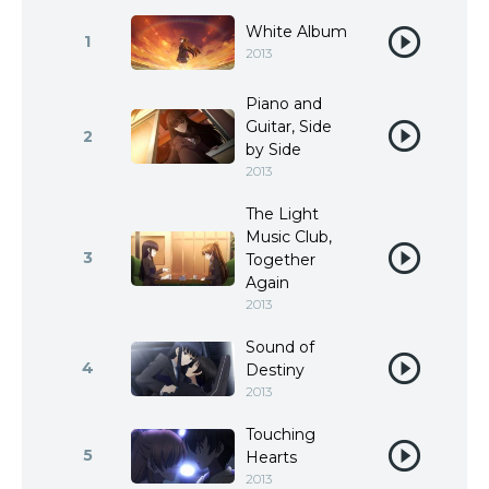
White Album
1
2013
Piano and
Guitar, Side
2
by Side
2013
The Light
Music Club,
3
Together
Again
2013
Sound of
4
Destiny
2013
Touching
5
Hearts
2013