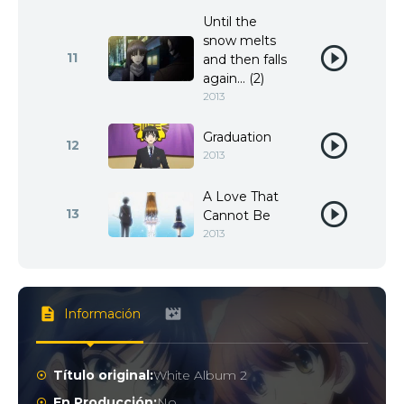
Until the
snow melts
11
and then falls
again... (2)
2013
Graduation
12
2013
A Love That
13
Cannot Be
2013
Información
Título original:
White Album 2
En Producción:
No