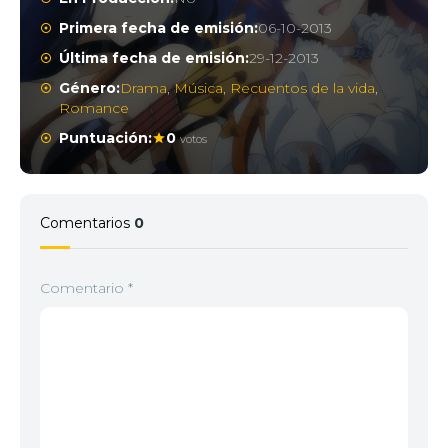
Primera fecha de emisión:
06-10-2013
Última fecha de emisión:
29-12-2013
Género:
Drama
,
Música
,
Recuentos de la vida
,
Romance
Puntuación:
0
votos
Comentarios
0
Comentario
*