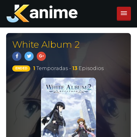
White Album 2
1
Temporadas -
13
Episodios
ENDED