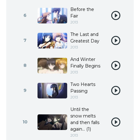
Before the
6
Fair
2013
The Last and
7
Greatest Day
2013
And Winter
8
Finally Begins
2013
Two Hearts
9
Passing
2013
Until the
snow melts
10
and then falls
again... (1)
2013