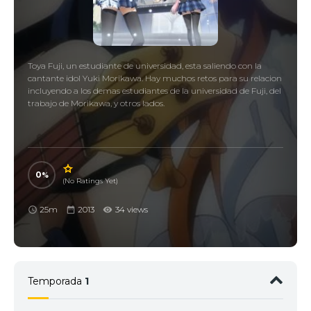
Toya Fuji, un estudiante de universidad, esta saliendo con la
cantante idol Yuki Morikawa. Hay muchos retos para su relacion
incluyendo a los demas estudiantes de la universidad de Fuji, del
trabajo de Morikawa, y otros lados.
0
(No Ratings Yet)
25m
2013
34 views
Temporada
1