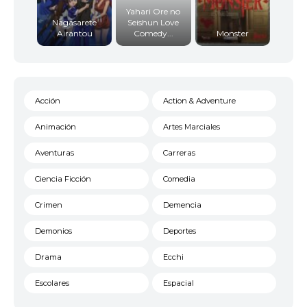
Yahari Ore no
Nagasarete
Seishun Love
Airantou
Comedy...
Monster
Acción
Action & Adventure
Animación
Artes Marciales
Aventuras
Carreras
Ciencia Ficción
Comedia
Crimen
Demencia
Demonios
Deportes
Drama
Ecchi
Escolares
Espacial