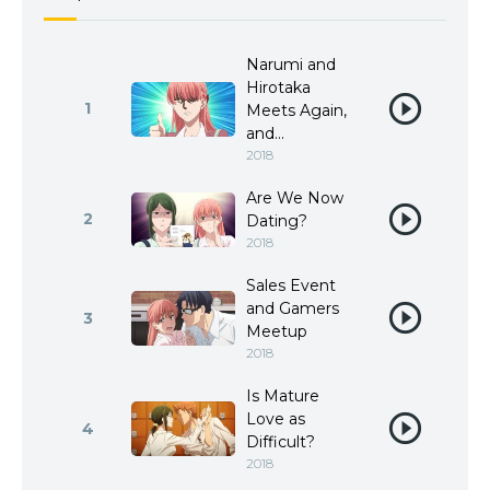
Narumi and
Hirotaka
1
Meets Again,
and...
2018
Are We Now
2
Dating?
2018
Sales Event
and Gamers
3
Meetup
2018
Is Mature
Love as
4
Difficult?
2018