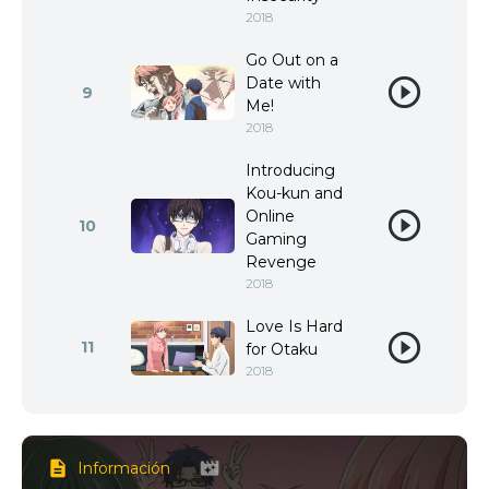
2018
Go Out on a
Date with
9
Me!
2018
Introducing
Kou-kun and
Online
10
Gaming
Revenge
2018
Love Is Hard
11
for Otaku
2018
Información