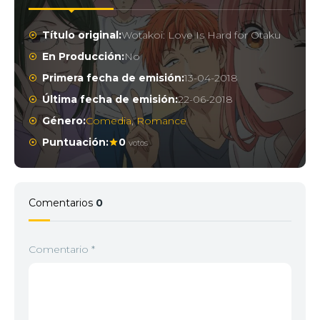
Título original:
Wotakoi: Love Is Hard for Otaku
En Producción:
No
Primera fecha de emisión:
13-04-2018
Última fecha de emisión:
22-06-2018
Género:
Comedia
,
Romance
Puntuación:
0
votos
Comentarios
0
Comentario
*