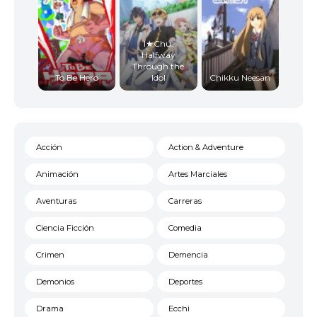
I★Chu:
Halfway
Through the
To Be Hero
Idol
Chikku Neesan
Acción
Action & Adventure
Animación
Artes Marciales
Aventuras
Carreras
Ciencia Ficción
Comedia
Crimen
Demencia
Demonios
Deportes
Drama
Ecchi