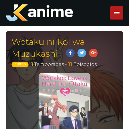
Wotaku ni Koi wa
Muzukashii
1
Temporadas -
11
Episodios
ENDED