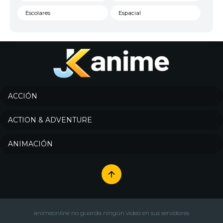
Escolares
Espacial
Familia
Fantasía
Harem
Historico
Infantil
Josei
Juegos
Kids
ACCIÓN
Magia
Mecha
ACTION & ADVENTURE
Militar
Misterio
ANIMACIÓN
Música
Parodia
Policía
Psicológico
Recuentos de la vida
Romance
Samurai
Sci-Fi & Fantasy
animeonline no guarda ningún video en sus servidores
Seinen
Shoujo