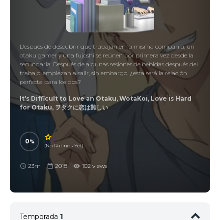
Después de descubrir que trabajan en la misma compañía, un
otaku gamer y una fujoshi se reúnen por primera vez desde la
secundaria. Después de algunas sesiones de bebidas después del
trabajo, empiezan a salir, sin embargo, ¿esta será la relación
perfecta para los dos?
It’s Difficult to Love an Otaku, WotaKoi, Love is Hard
for Otaku, ヲタクに恋は難しい
0
(No Ratings Yet)
23m
2018
102 views
Temporada
1