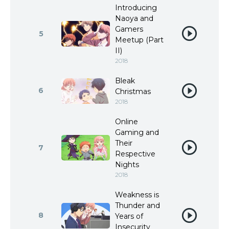
Introducing
Naoya and
Gamers
5
Meetup (Part
II)
2018
Bleak
6
Christmas
2018
Online
Gaming and
Their
7
Respective
Nights
2018
Weakness is
Thunder and
8
Years of
Insecurity