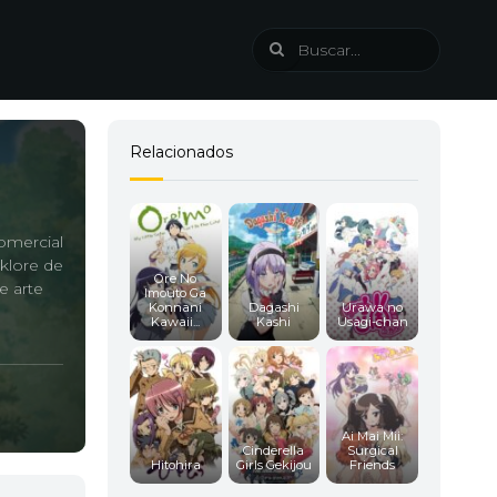
Relacionados
comercial
lklore de
Ore No
e arte
Imouto Ga
Konnani
Dagashi
Urawa no
Kawaii...
Kashi
Usagi-chan
Ai Mai Mii:
Cinderella
Surgical
Hitohira
Girls Gekijou
Friends