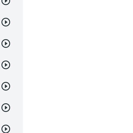
Deportes
Drama
Ecchi
Escolares
Espacial
Familia
Fantasía
Harem
Historico
Infantil
Josei