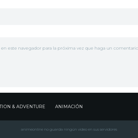
for the
8eMn1k7rkOKzLpHG60i49M.jpg" alt="Imagen ">
Pottery
Wheel
2021
Beyond
the Calm
b en este navegador para la próxima vez que haga un comentario
ph9ytsplATGggVEOJn8gnZ.jpg" alt="Imagen ">
Autumn
Sky
2021
Found It!
Wl1NztQk9JT9VIbpGbDVKT.jpg" alt="Imagen ">
2021
Freedom -
Future -
U33QUWkXgVkj3aqG8V5bhNJ.jpg" alt="Imagen ">
TION & ADVENTURE
ANIMACIÓN
Sparkle
2021
I'm Making
animeonline no guarda ningún video en sus servidores
lAdeJI9eITeBvMtaBoCaxh.jpg" alt="Imagen ">
a Mug!