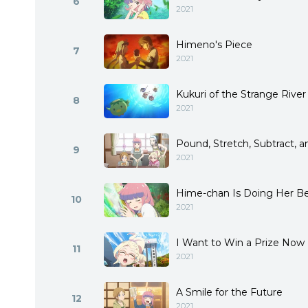
6
2021
Himeno's Piece
7
2021
Kukuri of the Strange River
8
2021
Pound, Stretch, Subtract, 
9
2021
Hime-chan Is Doing Her B
10
2021
I Want to Win a Prize Now
11
2021
A Smile for the Future
12
2021