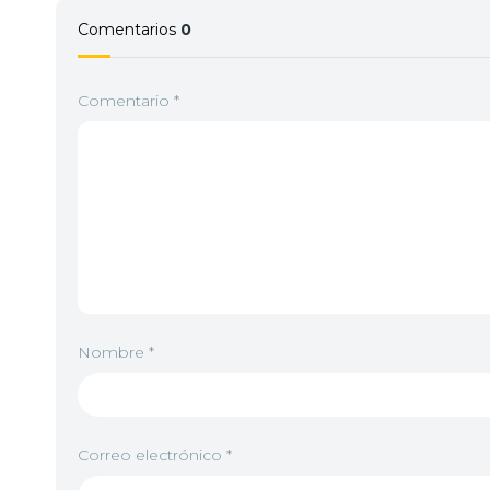
4
<img src="//image.tmdb.org/t/p/w92/qNlZL
Comentarios
0
Comentario
*
5
<img src="//image.tmdb.org/t/p/w92/95dhz
6
<img src="//image.tmdb.org/t/p/w92/sdbrt
Nombre
*
7
<img src="//image.tmdb.org/t/p/w92/qjyOIv
Correo electrónico
*