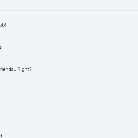
ub!
e
iends... Right?
d