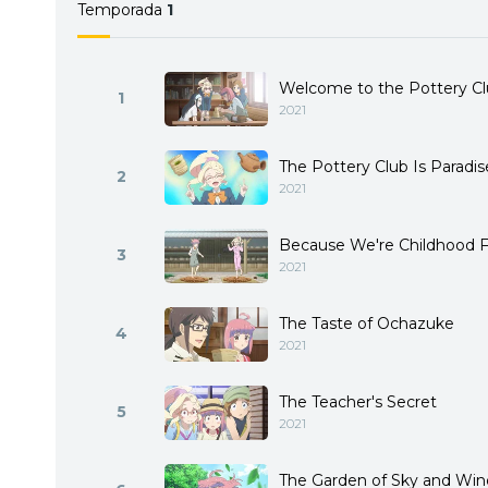
Temporada
1
Welcome to the Pottery Cl
1
2021
The Pottery Club Is Paradis
2
2021
Because We're Childhood Fr
3
2021
The Taste of Ochazuke
4
2021
The Teacher's Secret
5
2021
The Garden of Sky and Win