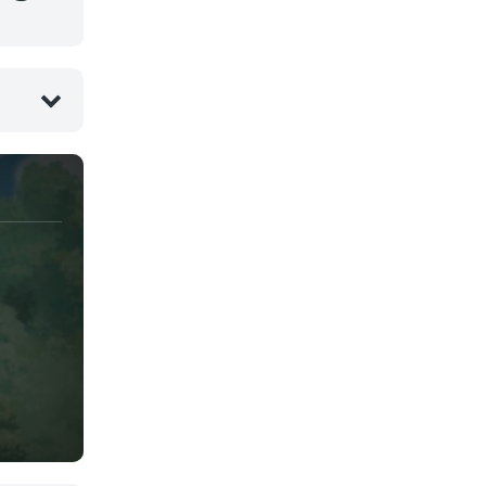
Juegos
Kids
Magia
Mecha
Militar
Misterio
Música
Parodia
Policía
Psicológico
Recuentos de la vida
Romance