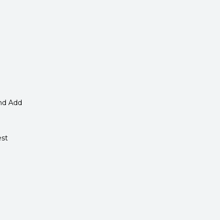
and Add
est