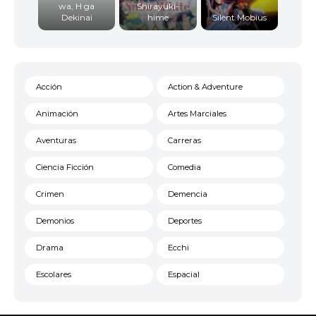
wa, H ga
Shirayuki-
Dekinai
hime
Silent Mobius
Acción
Action & Adventure
Animación
Artes Marciales
Aventuras
Carreras
Ciencia Ficción
Comedia
Crimen
Demencia
Demonios
Deportes
Drama
Ecchi
Escolares
Espacial
Familia
Fantasía