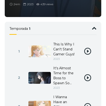
24m
2023
439 views
Temporada
1
This Is Why I
Can't Stand
1
Gamer Guys!
2023
It's Almost
Time for the
2
Boss to
Spawn So...
2023
I Wanna
Have an