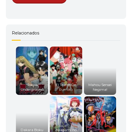
Relacionados
Tokyo
El Teatro De
Mahou Sensei
Underground
Rumiko
Negima!
Dakara Boku
Akagami no