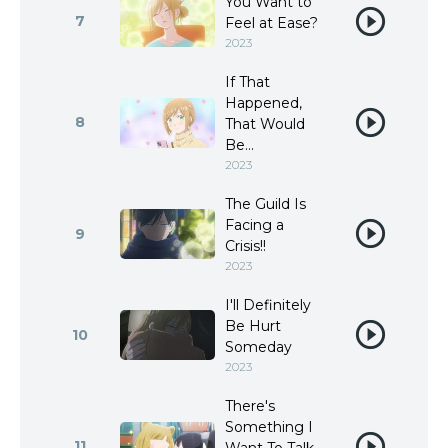
You Want to
7
Feel at Ease?
2023
If That
Happened,
8
That Would
Be...
2023
The Guild Is
Facing a
9
Crisis!!
2023
I'll Definitely
Be Hurt
10
Someday
2023
There's
Something I
11