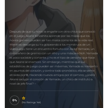
Después de que su novio la engañe con otra chica que conoció
en el juego, Akane Kinoshita aprende por las malas que los
novios gamers pueden ser tan malos como los de la vida real.
Mientras descarga su ira golpeando a los monstruos de un
videojuego, tiene un encuentro fortuito con Akito Yamada, un
compañero de gremio con un afro y una máscara Noh. Yamada
es poco sociable y cortante, y no es el tipo de persona que hace
que Akane se enamore. Sin embargo, mientras que sus
estadísticas de juego pueden ser máximas, Yamada es inexperto
en asuntos del corazón, y contra todo pronóstico, ella se siente
atraída por él. Haciendo nuevos amigos por el camino, ¿podrá
Akane sacudir el corazón de Yamada, un chico de instituto a
nivel de jefe final? –
0
(No Ratings Yet)