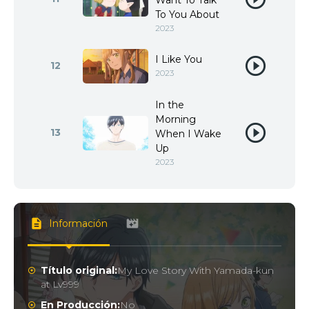
Want To Talk
To You About
2023
I Like You
12
2023
In the
Morning
13
When I Wake
Up
2023
Información
Título original:
My Love Story With Yamada-kun
at Lv999
En Producción:
No