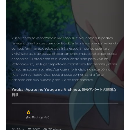
Yushi Inaba se ve forzado a vivir con su tío cuando sus padres
fallecen. Es entonces cuando debido a la mala situación viviendo
con sus familiares, decide que irá a estudiar por su cuenta y
vivirá solo, así que busca el apartamento más barato que pueda
encontrar. El problema es que encuentra sitio para vivir en
Kotoboku-so, un lugar repleto de monstruos, fantasmas y otras
criaturas sobrenaturales. Aunque al principio no sabe cómo
lidiar con su nueva vida, poco a poco comenzará a forjar
amistad con sus nuevos y peculiares compañeros.
Youkai Apato no Yuuga na Nichijou, 妖怪アパートの幽雅な
日常
(No Ratings Yet)
25m
2017
30 views