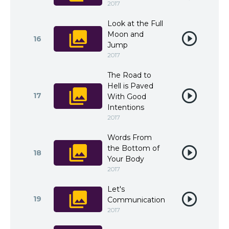
2017
Look at the Full
Moon and
16
Jump
2017
The Road to
Hell is Paved
17
With Good
Intentions
2017
Words From
the Bottom of
18
Your Body
2017
Let's
19
Communication
2017