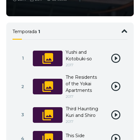
Temporada
1
Yushi and
1
Kotobuki-so
2017
The Residents
of the Yokai
2
Apartments
2017
Third Haunting
3
Kuri and Shiro
2017
This Side
4