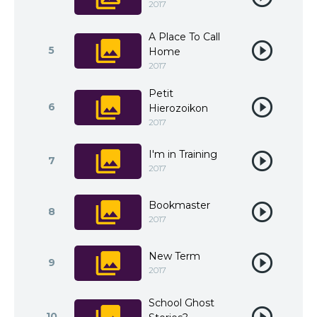
2017
A Place To Call
5
Home
2017
Petit
6
Hierozoikon
2017
I'm in Training
7
2017
Bookmaster
8
2017
New Term
9
2017
School Ghost
10