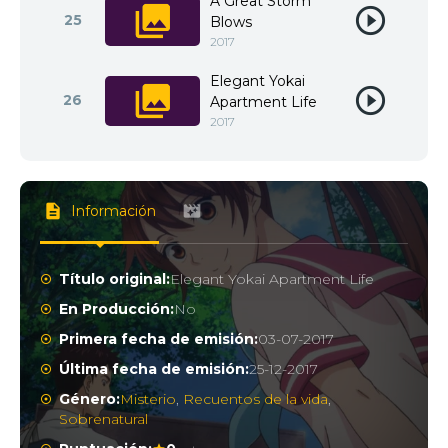
A Great Storm
25
Blows
2017
Elegant Yokai
26
Apartment Life
2017
Información
Título original:
Elegant Yokai Apartment Life
En Producción:
No
Primera fecha de emisión:
03-07-2017
Última fecha de emisión:
25-12-2017
Género:
Misterio
,
Recuentos de la vida
,
Sobrenatural