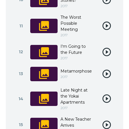
Stories?
2017
The Worst
Possible
11
Meeting
2017
I'm Going to
12
the Future
2017
Metamorphose
13
2017
Late Night at
the Yokai
14
Apartments
2017
A New Teacher
15
Arrives