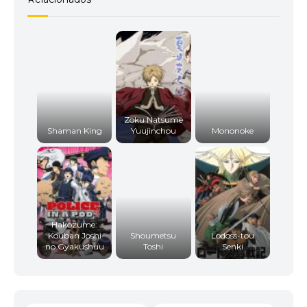
Zoku Natsume
Shaman King
Yuujinchou
Mononoke
Hakozume:
Kouban Joshi
Shoumetsu
Lodoss-tou
no Gyakushuu
Toshi
Senki