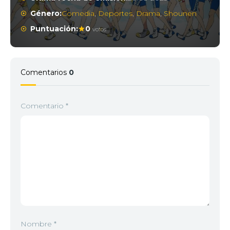
Género:
Comedia
,
Deportes
,
Drama
,
Shounen
Puntuación:
0
votos
Comentarios
0
Comentario
*
Nombre
*