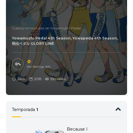
Cuarta temporada de Yowamushi Pedal.
Yowamushi Pedal 4th Season, Yowapeda 4th Season,
弱虫ペダル GLORY LINE
0
(No Ratings Yet)
24m
2018
350 views
Temporada
1
Because I