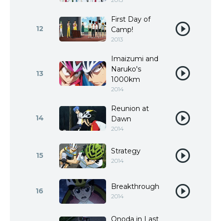
First Day of
12
Camp!
2013
Imaizumi and
Naruko's
13
1000km
2014
Reunion at
14
Dawn
2014
Strategy
15
2014
Breakthrough
16
2014
Onoda in Last