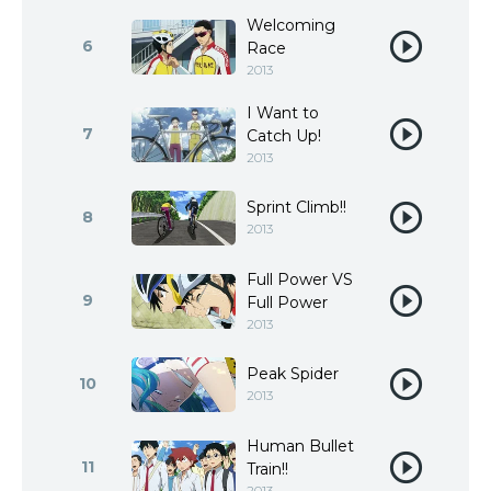
Welcoming
6
Race
2013
I Want to
7
Catch Up!
2013
Sprint Climb!!
8
2013
Full Power VS
9
Full Power
2013
Peak Spider
10
2013
Human Bullet
11
Train!!
2013