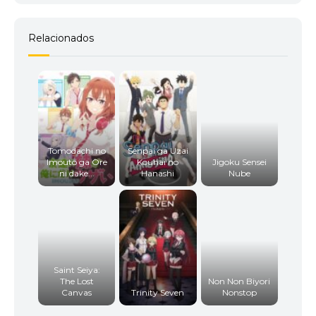
Relacionados
Tomodachi no
Senpai ga Uzai
Imouto ga Ore
Kouhai no
Jigoku Sensei
ni dake...
Hanashi
Nube
Saint Seiya:
The Lost
Non Non Biyori
Canvas
Trinity Seven
Nonstop