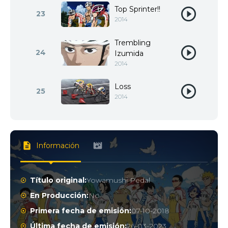
Top Sprinter!!
23
2014
Trembling
24
Izumida
2014
Loss
25
2014
Información
Título original:
Yowamushi Pedal
En Producción:
No
Primera fecha de emisión:
07-10-2018
Última fecha de emisión:
26-03-2023