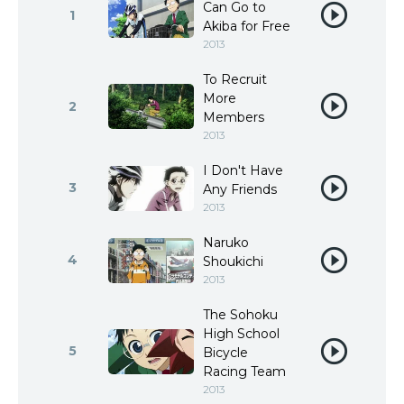
Can Go to
1
Akiba for Free
2013
To Recruit
More
2
Members
2013
I Don't Have
3
Any Friends
2013
Naruko
4
Shoukichi
2013
The Sohoku
High School
5
Bicycle
Racing Team
2013