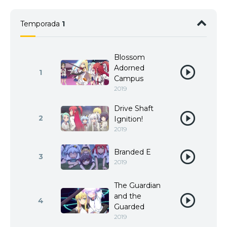
Temporada
1
Blossom
Adorned
1
Campus
2019
Drive Shaft
2
Ignition!
2019
Branded E
3
2019
The Guardian
and the
4
Guarded
2019