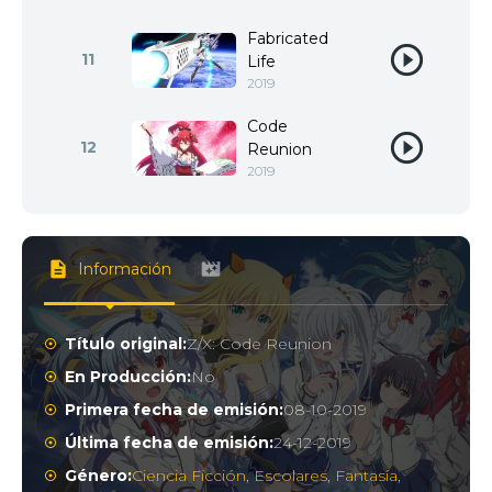
Fabricated
11
Life
2019
Code
12
Reunion
2019
Información
Título original:
Z/X: Code Reunion
En Producción:
No
Primera fecha de emisión:
08-10-2019
Última fecha de emisión:
24-12-2019
Género:
Ciencia Ficción
,
Escolares
,
Fantasía
,