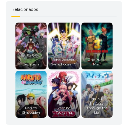
Relacionados
Senki Zesshou
One Punch
Zegapain
Symphogear G
Man
I★Chu:
Halfway
Naruto
Zero no
Through the
Shippuden
Tsukaima
Idol