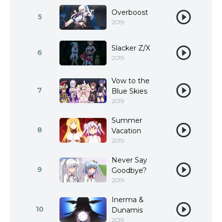
Overboost
5
2019
Slacker Z/X
6
2019
Vow to the
7
Blue Skies
2019
Summer
8
Vacation
2019
Never Say
9
Goodbye?
2019
Inerma &
10
Dunamis
2019