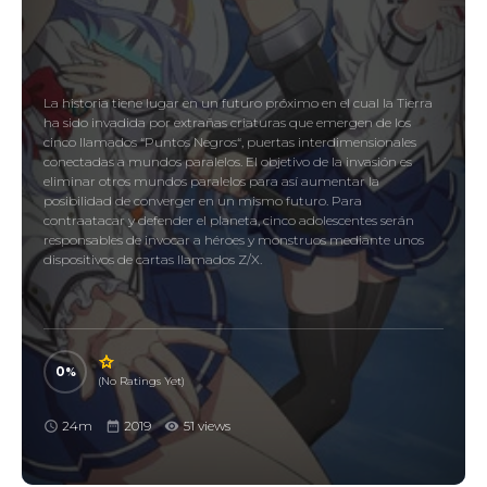
La historia tiene lugar en un futuro próximo en el cual la Tierra
ha sido invadida por extrañas criaturas que emergen de los
cinco llamados “Puntos Negros“, puertas interdimensionales
conectadas a mundos paralelos. El objetivo de la invasión es
eliminar otros mundos paralelos para así aumentar la
posibilidad de converger en un mismo futuro. Para
contraatacar y defender el planeta, cinco adolescentes serán
responsables de invocar a héroes y monstruos mediante unos
dispositivos de cartas llamados Z/X.
0
(No Ratings Yet)
24m
2019
51 views