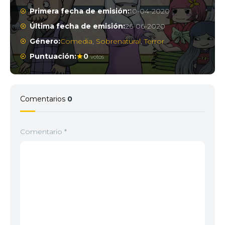
Primera fecha de emisión:
10-04-2020
Última fecha de emisión:
26-06-2020
Género:
Comedia
,
Sobrenatural
,
Terror
Puntuación:
0
votos
Comentarios
0
Comentario
*