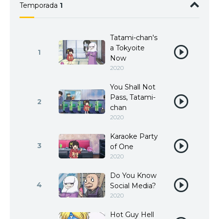
Temporada
1
Tatami-chan's
a Tokyoite
1
Now
2020
You Shall Not
Pass, Tatami-
2
chan
2020
Karaoke Party
3
of One
2020
Do You Know
4
Social Media?
2020
Hot Guy Hell