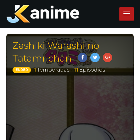
Zashiki Warashi no
Tatami-chan
1
Temporadas -
11
Episodios
ENDED