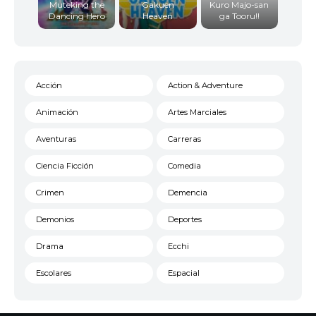
Muteking the
Gakuen
Kuro Majo-san
Dancing Hero
Heaven
ga Tooru!!
Acción
Action & Adventure
Animación
Artes Marciales
Aventuras
Carreras
Ciencia Ficción
Comedia
Crimen
Demencia
Demonios
Deportes
Drama
Ecchi
Escolares
Espacial
Familia
Fantasía