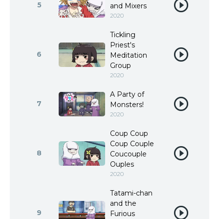
5
and Mixers
2020
Tickling
Priest's
6
Meditation
Group
2020
A Party of
7
Monsters!
2020
Coup Coup
Coup Couple
8
Coucouple
Ouples
2020
Tatami-chan
and the
9
Furious