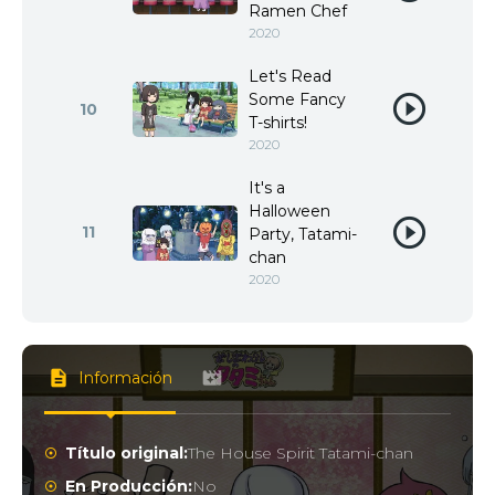
Ramen Chef
2020
Let's Read
Some Fancy
10
T-shirts!
2020
It's a
Halloween
11
Party, Tatami-
chan
2020
Información
Título original:
The House Spirit Tatami-chan
En Producción:
No