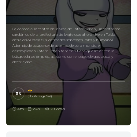
La comedia se centra en la vida de Tatami-chan, un fantasma
sardónico de la prefectura de Iwate que ahora vive en Tokio
entre otros espíritus, entidades sobrenaturales y humanos.
Además de ocuparse de asuntos de otro mundo, el
desempleado Tatami-chan también tiene que lidiar con la
búsqueda de empleo, así como con el pago de gas, agua y
electricidad.
0
(No Ratings Yet)
4m
2020
20 views